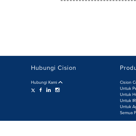
Hubungi Cision
Prod
Hubungi Kami
Cision 
Untuk P
Untuk H
Untuk I
Untuk A
Semua P
Ketentuan Penggunaan
Kebijakan Privasi
Kebijaka