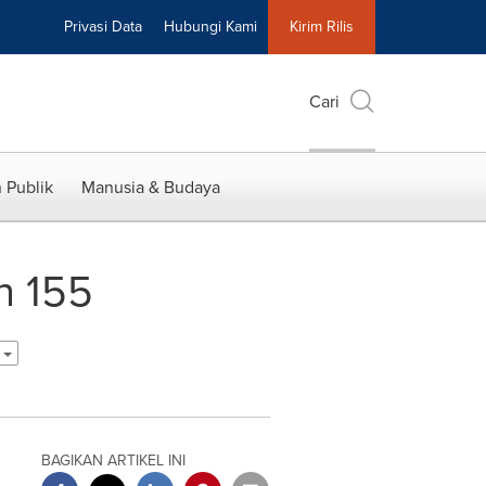
Privasi Data
Hubungi Kami
Kirim Rilis
Cari
 Publik
Manusia & Budaya
n 155
a
BAGIKAN ARTIKEL INI