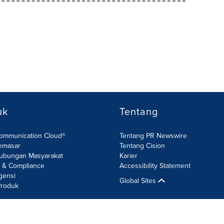
uk
Tentang
Communication Cloud®
Tentang PR Newswire
emasar
Tentang Cision
ubungan Masyarakat
Karier
R & Compliance
Accessibility Statement
gensi
Global Sites
roduk
n Keamanan Informasi
Site Map
RSS
Pengaturan Cookie
Aksesi