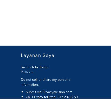
Layanan Saya
Semua Rilis Berita
Platform
Do not sell or share my personal
information:
Submit via
Privacy@cision.com
Call Privacy toll-free: 877-297-8921
bilitas
Hak Cipta © 2026 Cision US Inc.