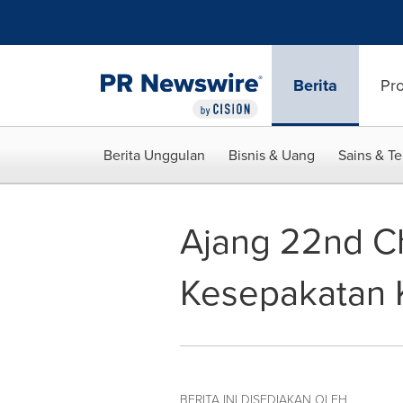
Accessibility Statement
Skip Navigation
Berita
Pr
Berita Unggulan
Bisnis & Uang
Sains & T
Ajang 22nd C
Kesepakatan 
BERITA INI DISEDIAKAN OLEH