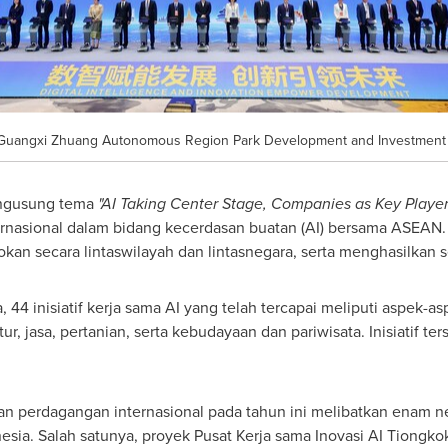
 Guangxi Zhuang Autonomous Region Park Development and Investment 
engusung tema
"AI Taking Center Stage, Companies as Key Player
asional dalam bidang kecerdasan buatan (AI) bersama ASEAN. Di s
okan secara lintaswilayah dan lintasnegara, serta menghasilkan 
44 inisiatif kerja sama AI yang telah tercapai meliputi aspek-a
r, jasa, pertanian, serta kebudayaan dan pariwisata. Inisiatif t
an perdagangan internasional pada tahun ini melibatkan enam 
esia
. Salah satunya, proyek Pusat Kerja sama Inovasi AI Tiong