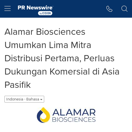
Accessibility Statement
Skip Navigation
Hamburger menu
Alamar Biosciences
Umumkan Lima Mitra
Distribusi Pertama, Perluas
Dukungan Komersial di Asia
Pasifik
Indonesia - Bahasa