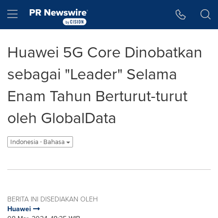
Accessibility Statement
Skip Navigation
Hamburger menu
Huawei 5G Core Dinobatkan
sebagai "Leader" Selama
Enam Tahun Berturut-turut
oleh GlobalData
Indonesia - Bahasa
BERITA INI DISEDIAKAN OLEH
Huawei