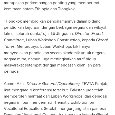
merupakan perkembangan penting yang mempererat
kemitraan antara
Ethiopia
dan Tiongkok.
"Tiongkok membagikan pengalamannya dalam bidang
pendidikan kejuruan dengan berbagai negara dan wilayah
lain di seluruh dunia," ujar Lü Jingquan,
Director
,
Expert
Committee
, Luban Workshop Construction, kepada
Global
Times
. Menurutnya, Luban Workshops tak hanya
menyediakan pendidikan secara akademik untuk negara-
negara mitra, namun juga meningkatkan taraf hidup
masyarakat setempat dengan mengasah keahlian para
pemuda.
Aamer Aziz
,
Director General (Operations)
, TEVTA Punjab,
ikut menghadiri konferensi tersebut.
Pakistan
juga telah
memperoleh manfaat dari Luban Workshops, dan delegasi
negara ini pun mencermati Thematic Exhibition on
Vocational Education. Setelah mengunjungi stan pameran
Dongying Vocational College, Aziz berkata kepada
Global