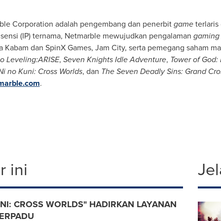
rble Corporation adalah pengembang dan penerbit
game
terlaris
isensi (IP) ternama, Netmarble mewujudkan pengalaman
gaming
aha Kabam dan SpinX Games, Jam City, serta pemegang saham m
o Leveling:ARISE
,
Seven Knights Idle Adventure
,
Tower of God:
Ni no Kuni: Cross Worlds
, dan
The Seven Deadly Sins: Grand Cro
tmarble.com
.
 ini
Jel
UNI: CROSS WORLDS" HADIRKAN LAYANAN
TERPADU