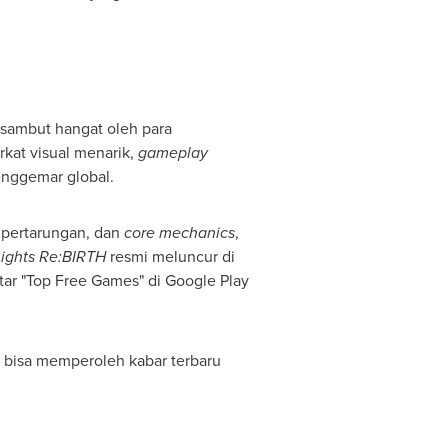
disambut hangat oleh para
rkat visual menarik,
gameplay
enggemar global.
em pertarungan, dan
core mechanics
,
ights Re:BIRTH
resmi meluncur di
tar "Top Free Games" di Google Play
 bisa memperoleh kabar terbaru