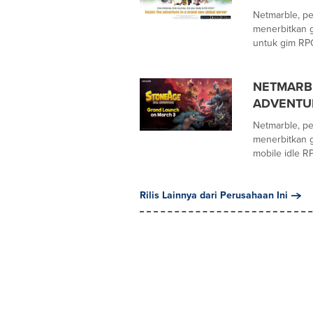
Netmarble, p
menerbitkan g
untuk gim RPG
NETMARBL
ADVENTU
Netmarble, p
menerbitkan 
mobile idle RP
Rilis Lainnya dari Perusahaan Ini