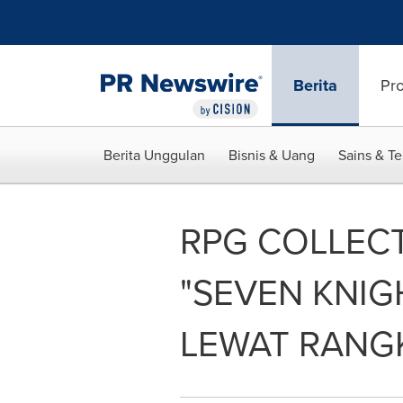
Accessibility Statement
Skip Navigation
Berita
Pr
Berita Unggulan
Bisnis & Uang
Sains & T
RPG COLLECT
"SEVEN KNIG
LEWAT RANGK