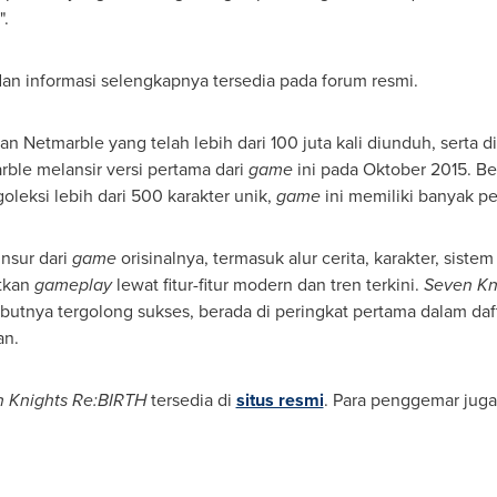
".
 dan informasi selengkapnya tersedia pada forum resmi.
n Netmarble yang telah lebih dari 100 juta kali diunduh, serta 
ble melansir versi pertama dari
game
ini pada Oktober 2015. Be
oleksi lebih dari 500 karakter unik,
game
ini memiliki banyak p
nsur dari
game
orisinalnya, termasuk alur cerita, karakter, sist
tkan
gameplay
lewat fitur-fitur modern dan tren terkini.
Seven Kn
utnya tergolong sukses, berada di peringkat pertama dalam daf
an.
 Knights Re:BIRTH
tersedia di
situs resmi
. Para penggemar juga