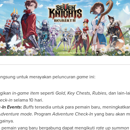
rlangsung untuk merayakan peluncuran
game
ini:
gikan
in-game item
seperti
Gold
,
Key Chests
,
Rubies
, dan lain-
eck-in
selama 10 hari.
-In Events
:
Buffs
tersedia untuk para pemain baru, meningkatka
dventure mode
. Program
Adventure Check-In
yang baru akan 
gainya.
ra pemain yang baru bergabung dapat mengikuti
rate up
summon 