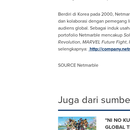
Berdiri di Korea pada 2000, Netma
dan kolaborasi dengan pemegang l
audiens global. Sebagai induk us
portofolio Netmarble mencakup
Sol
Revolution
,
MARVEL Future Fight
,
selengkapnya:
http://company.ne
SOURCE Netmarble
Juga dari sumber
"NI NO K
GLOBAL 