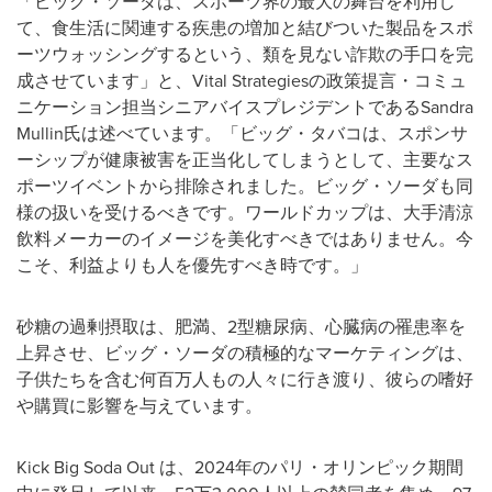
「ビッグ・ソーダは、スポーツ界の最大の舞台を利用し
て、食生活に関連する疾患の増加と結びついた製品をスポ
ーツウォッシングするという、類を見ない詐欺の手口を完
成させています」と、Vital Strategiesの政策提言・コミュ
ニケーション担当シニアバイスプレジデントであるSandra
Mullin氏は述べています。「ビッグ・タバコは、スポンサ
ーシップが健康被害を正当化してしまうとして、主要なス
ポーツイベントから排除されました。ビッグ・ソーダも同
様の扱いを受けるべきです。ワールドカップは、大手清涼
飲料メーカーのイメージを美化すべきではありません。今
こそ、利益よりも人を優先すべき時です。」
砂糖の過剰摂取は、肥満、2型糖尿病、心臓病の罹患率を
上昇させ、ビッグ・ソーダの積極的なマーケティングは、
子供たちを含む何百万人もの人々に行き渡り、彼らの嗜好
や購買に影響を与えています。
Kick Big Soda Out は、2024年のパリ・オリンピック期間