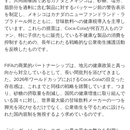
す。共同開催国であるカナダとメキシコは、砂糖、塩分、
脂肪分を過剰に含む製品に対するパッケージ前の警告表示
を制定し、メキシコはカナダのニューファンドランド・ラ
ブラドール州とともに、甘味飲料への健康税導入を主導し
ています。これらの措置は、Coca-Colaが何百万人ものフ
ァン、特に子供たちに販売している不健康な製品の消費を
抑制するための、長年にわたる戦略的な公衆衛生擁護活動
を反映したものです。
FIFAの商業的パートナーシップは、地元の健康政策と真っ
向から対立しているとして、長い間批判を浴びてきまし
た。2026年ワールドカップにおけるCoca-Colaの目立った
存在感は、これまでと同様の戦略を踏襲しています。つま
り、砂糖の摂取量を削減し、国民の健康増進に取り組んで
いる国々に対し、世界最大級の甘味飲料メーカーの一つを
脚光を浴びせるだけでなく、公衆衛生を守るために設けら
れた国内規制を無視するよう求めているのです。