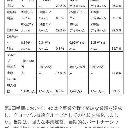
収益
ム
ム
29.2 %
ディルハム
ディルハム
25.3 %
連結純
30億ディ
30億ディ
85億ディル
118億
利益
ルハム
ルハム
0.8 %
ハム
ディルハム
39.7 %
65億ディ
84億ディ
194億
238億
EBITDA
ルハム
ルハム
29.2 %
ディルハム
ディルハム
22.3 %
1株当た
り
0.34ディ
0.34ディ
0.97ディル
1.36ディル
利益
ルハム
ルハム
0.8 %
ハム
ハム
39.7 %
グルー
プ
1億7,730
総加入
万
2億220万
1億7,730万
2億220万
者数
人
人
14.0 %
人
人
14.0 %
e& UAE
加入者
数
1,470万人
1,570万人
6.9 %
1,470万人
1,570万人
6.9 %
第3四半期において、e&は全事業分野で堅調な業績を達成
し、グローバル技術グループとしての地位を強化しまし
た。当期は、強力な事業運営、画期的なパートナーシッ