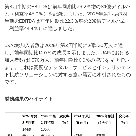
第3四半期のEBITDAは前年同期比29.2％増の84億ディルハ
ム（利益率45.0％）を記録しました。2025年第1～第3四
半期のEBITDAは前年同期比22.3％増の238億ディルハム
（利益率44.4％）に達しました。
e&の総加入者数は2025年第3四半期に2億220万人に達
し、前年同期比14.0％の成長を示しました。UAEにおける
加入者数は1,570万人、前年同期比6.9％の増加を見せてい
ます。これは高度なデジタル・サービスとインテリジェン
ト接続ソリューションに対する強い需要に牽引されたもの
です。
財務結果のハイライト
2024
年第
2025
年第
変化率
2024
年累計
2025
年累計
変化率
3
四半期
3
四半期
（%
）
（9
か月）
（9
か月）
（%
）
144億
186億
連結
ディルハ
ディルハ
427億
535億