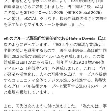
プ、市場初となる数々の成果により、e&の長期的な価値
創造基盤がさらに強化されました。四半期終了後、e&は
この勢いをGITEXグローバル2025（GITEX Global 2025）
へと繋げ、e&のAI、クラウド、接続性戦略の深さと方向性
を示す新たなマイルストーンを発表しました。
e&
のグループ最高経営責任者であるHatem Dowidar
氏
は
次のように述べています。「第3四半期の堅調な業績は上
半期の勢いを継承するもので、四半期連結売上高は前年同
期比29.2％増の186億ディルハムを達成しました。この収
益成長はEBITDAにも波及し、前年同期比29.2％増の84億
ディルハム（利益率45％）を達成しました。これは、当社
が経済を活性化し、人々の可能性を広げ、サービスを提供
するコミュニティ全体でデジタル進歩を推進する、影響力
あるグローバル技術グループへと変革する道のりのペース
と進展を反映しています。」
また、同氏は次のように付け加えました。「私たちは、事