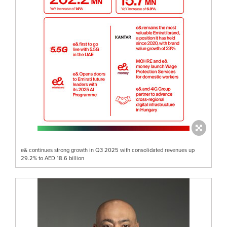
e& continues strong growth in Q3 2025 with consolidated revenues up
29.2% to AED 18.6 billion