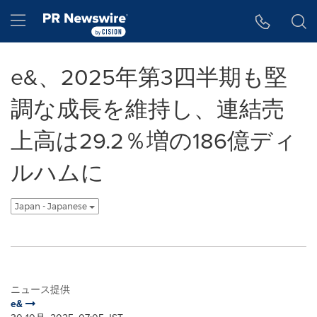
アクセシビリティ・ステートメント
Skip Navigation
Hamburger menu
e&、2025年第3四半期も堅
調な成長を維持し、連結売
上高は29.2％増の186億ディ
ルハムに
Japan - Japanese
ニュース提供
e&