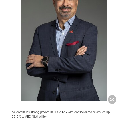
e& continues strong growth in Q3 2025 with consolidated revenues up
29.2% to AED 18.6 billion