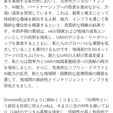
業を展開する各分野において、次世代デジタル・インフ
ラ、AI能力、パートナーシップへの投資を進めながら、力
強い成長を実現しています。これは、顧客と株主にとって
持続的な価値を創出する人材、能力、インフラを通じて長
期的な優位性を構築するという、意図的な戦略の結果で
す。今四半期の業績は、e&が国家および地域の成長エン
ジンとしての役割を強化し、UAEのデジタル・リーダーシ
ップを推進するとともに、私たちのグローバルな展開を拡
大していることを裏付けるものです。地域初の5.5Gネット
ワークの立ち上げから、新たなUAEの人材の育成支援ま
で、私たちは競争力とUAEの知識基盤経済への貢献の両方
を強化しました。さらに、先進的なソブリン・クラウドと
AI能力の拡充、新たな地域間・国際的な提携関係の構築を
通じて、地域間の接続性とインテリジェント・インフラを
深化させました。」
Dowidar氏は次のように締めくくりました。「50周年とい
う節目を目前に控えたe&は、今まさに次の10年を築いてお
り（UAEのデジタル基盤を強化し、信頼性が高く包括的で