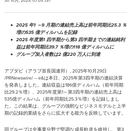
30 10月, 2025, 07:05 JST
2025
年1
～9
月期の連結売上高は前年同期比25.3
％
増の535
億ディルハムを記録
2025
年度第1
四半期から第3
四半期までの連結純利
益は前年同期比39.7
％増の118
億ディルハムに
グループ加入者数は2
億220
万人に到達
アブダビ（アラブ首長国連邦）
,
2025年10月29日
/PRNewswire/ -- e&は本日、2025年第3四半期の連結決算
を発表しました。連結収益は186億ディルハム（前年同期
比29.2％増）、2025年度第1～第3四半期の連結売上高は
535億ディルハム（前年同期比25.3％増）を記録しまし
た。この結果は、グループの強靭なビジネスモデルと上半
期の記録的業績をさらに拡大する能力を反映しています。
同グループは全事業分野で堅調な成長軌道を維持し、第3