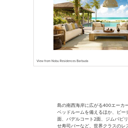
View from Nobu Residences Barbuda
島の南西海岸に広がる400エーカーの
ベッドルームを備えるほか、ビー
面、パデルコート2面、ジムパビ
せ寿司バーなど、世界クラスのレス