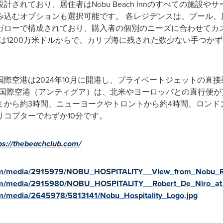
されており、居住者はNobu Beach Innのすべての施設
み込むオプションも選択可能です。 各レジデンスは、プール、
ガローで構成されており、購入者の個別のニーズに合わせてカ
dencesの価格は1200万米ドルからで、カリブ海に残された数少ない
際空港は2024年10月に開港し、プライベートジェットの直
バード国際空港（アンティグア）は、北米やヨーロッパとの直行便
から約3時間、ニューヨークやトロントから約4時間、ロンドン
は、ヘリコプターでわずか10分です。
ps://thebeachclub.com/
com/media/2915979/NOBU_HOSPITALITY__View_from_Nobu_R
com/media/2915980/NOBU_HOSPITALITY__Robert_De_Niro_at
m/media/2645978/5813141/Nobu_Hospitality_Logo.jpg