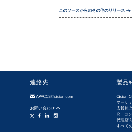
このソースからのその他のリリース
連絡先
製品
APACCS@cision.com
Cision 
マーケ
お問い合わせ
広報担
IR・コ
代理店
すべて