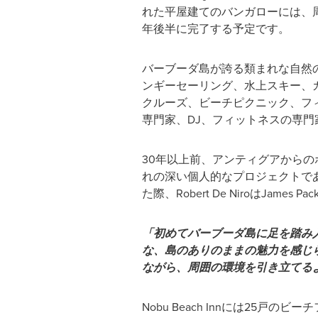
れた平屋建てのバンガローには、
年後半に完了する予定です。
バーブーダ島が誇る類まれな自然
ンギーセーリング、水上スキー、
クルーズ、ビーチピクニック、フ
専門家、DJ、フィットネスの専
30年以上前、アンティグアからのボート
れの深い個人的なプロジェクトで
た際、Robert De NiroはJam
「初めてバーブーダ島に足を踏み
な、島のありのままの魅力を感じられ
ながら、周囲の環境を引き立てる
Nobu Beach Innには25