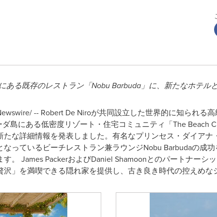
ある既存のレストラン「Nobu Barbuda」に、新たなホテ
Newswire/ -- Robert De Niroが共同設立した世界的に
にある低密度リゾート・住宅コミュニティ「The Beach Club
nに関する新たな詳細情報を発表しました。有名なプリンセス・ダイア
いるビーチレストラン兼ラウンジNobu Barbudaの成功を受け、
ames PackerおよびDaniel Shamoonとのパートナーシップ
贅沢」を満喫できる隠れ家を提供し、古き良き時代の控えめな