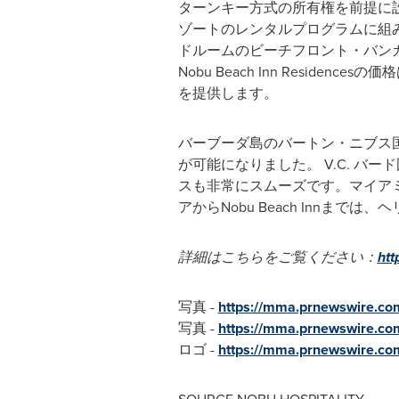
ターンキー方式の所有権を前提に設計
ゾートのレンタルプログラムに組
ドルームのビーチフロント・バン
Nobu Beach Inn Resi
を提供します。
バーブーダ島のバートン・ニブス国
が可能になりました。 V.C. 
スも非常にスムーズです。マイアミ
アからNobu Beach Innまで
詳細はこちらをご覧ください：
htt
写真 -
https://mma.prnewswire.
写真 -
https://mma.prnewswire.
ロゴ -
https://mma.prnewswire.co