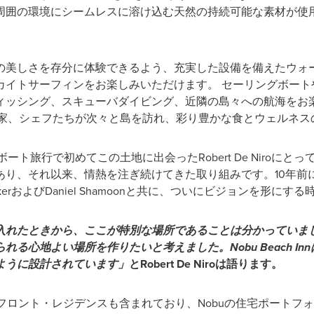
周囲の環境にシームレスに溶け込む天然の持続可能な素材が使用
の美しさを存分に体験できるよう、充実した設備を備えたウォ
カイトサーフィンをお楽しみいただけます。 セーリングボート
ィッシング、スキューバダイビング、近隣の島々への航海をお
門家、シェフたちが次々と島を訪れ、彩り豊かな食とウェルネス
旅行で初めてこの土地に出会ったRobert De Niroにとって、N
あり、それ以来、情熱を注ぎ続けてきた取り組みです。10年前
es PackerおよびDaniel Shamoonと共に、ついにビジョンを
入れたときから、ここが特別な場所であることは分かっていまし
る心地よい場所を作りたいと考えました。Nobu Beach I
ように設計されています」
とRobert De Niroは語ります。
戸のビーチフロント・レジデンスも含まれており、Nobuの住宅ポート