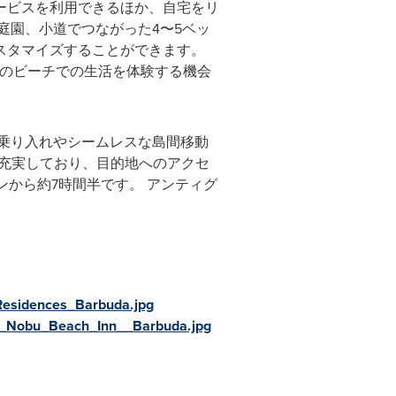
やサービスを利用できるほか、自宅をリ
庭園、小道でつながった4〜5ベッ
スタマイズすることができます。
手つかずのビーチでの生活を体験する機会
接乗り入れやシームレスな島間移動
が充実しており、目的地へのアクセ
から約7時間半です。 アンティグ
esidences_Barbuda.jpg
_Nobu_Beach_Inn__Barbuda.jpg