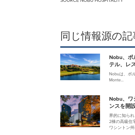
SOURCE NOBU HOSPITALITY
同じ情報源の記
Nobu、
テル、レ
Nobuは、
Monte...
Nobu、
ンスを開
界的に知られ
2棟の高級住宅タ
ワシントン州ベ