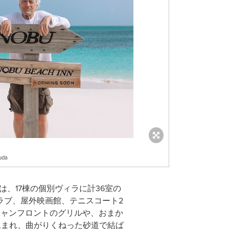
uda
nは、17棟の個別ヴィラに計36室の
ラブ、屋外映画館、テニスコート2
シャンフロントのグリルや、おまか
込まれ、曲がりくねった砂道で結ば