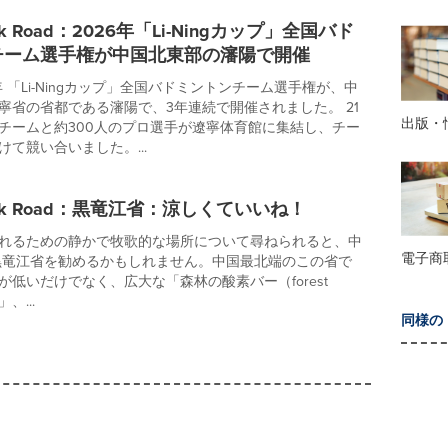
Silk Road：2026年「Li-Ningカップ」全国バド
チーム選手権が中国北東部の瀋陽で開催
年 「Li-Ningカップ」全国バドミントンチーム選手権が、中
寧省の省都である瀋陽で、3年連続で開催されました。 21
出版・
チームと約300人のプロ選手が遼寧体育館に集結し、チー
て競い合いました。...
 Silk Road：黒竜江省：涼しくていいね！
れるための静かで牧歌的な場所について尋ねられると、中
電子商
黒竜江省を勧めるかもしれません。中国最北端のこの省で
が低いだけでなく、広大な「森林の酸素バー（forest
」、...
同様の