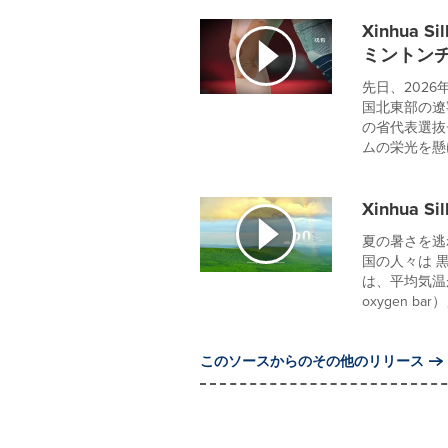
Xinhua 
ミントン
先日、2026
国北東部の遼
の省代表選抜
ムの栄光を懸け
Xinhua
夏の暑さを逃
国の人々は 
は、平均気温
oxygen bar）
このソースからのその他のリリース