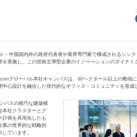
ewswire/ -- 中国国内外の政府代表者や業界専門家で構成されるシ
察を実施し、この技術主導型企業のイノベーションのダイナミ
.comグローバル本社キャンパスは、30ヘクタール以上の敷地に
間中心設計を融合した現代的なオフィス・コミュニティを形成
ャンパスの精巧な建築模
は本社クラスターとグ
ク計画を具現化したも
企業の世界的な戦略的
示しています。