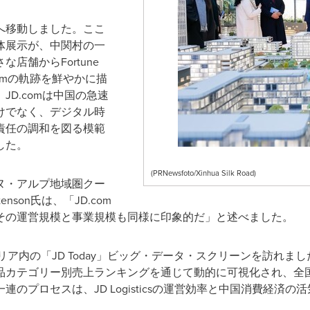
へ移動しました。ここ
体展示が、中関村の一
店舗からFortune
.comの軌跡を鮮やかに描
D.comは中国の急速
けでなく、デジタル時
責任の調和を図る模範
した。
(PRNewsfoto/Xinhua Silk Road)
ヌ・アルプ地域圏クー
tenson氏は、「JD.com
その運営規模と事業規模も同様に印象的だ」と述べました。
展示エリア内の「JD Today」ビッグ・データ・スクリーンを訪れ
品カテゴリー別売上ランキングを通じて動的に可視化され、全
のプロセスは、JD Logisticsの運営効率と中国消費経済