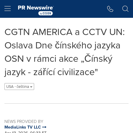
Accessibility Statement
Skip Navigation
Hamburger menu
CGTN AMERICA a CCTV UN:
Oslava Dne čínského jazyka
OSN v rámci akce „Čínský
jazyk - zářící civilizace"
USA - čeština
NEWS PROVIDED BY
MediaLinks TV LLC