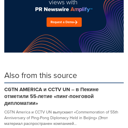
views with
Request a Demo
Also from this source
CGTN AMERICA и CCTV UN -- в Пекине
отметили 55-летие «пинг-понговой
дипломатии»
CGTN America и CCTV UN выпускают «Commemoration of 55th
Anniversary of Ping-Pong Diplomacy Held in Beijing» (Этот
материал распространен компанией...