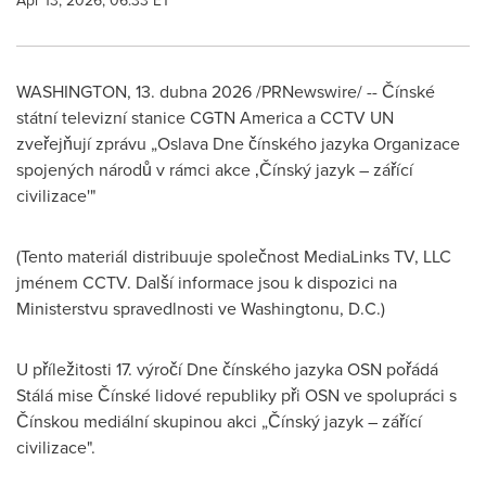
Apr 13, 2026, 06:33 ET
WASHINGTON
,
13. dubna 2026
/PRNewswire/ -- Čínské
státní televizní stanice CGTN America a CCTV UN
zveřejňují zprávu „Oslava Dne čínského jazyka Organizace
spojených národů v rámci akce ‚Čínský jazyk – zářící
civilizace'"
(Tento materiál distribuuje společnost MediaLinks TV, LLC
jménem CCTV. Další informace jsou k dispozici na
Ministerstvu spravedlnosti ve Washingtonu, D.C.)
U příležitosti 17. výročí Dne čínského jazyka OSN pořádá
Stálá mise Čínské lidové republiky při OSN ve spolupráci s
Čínskou mediální skupinou akci „Čínský jazyk – zářící
civilizace".