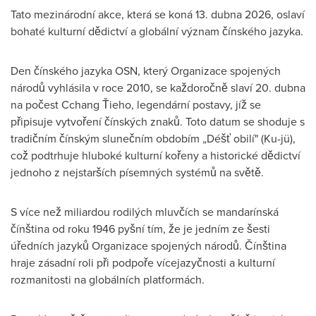
Tato mezinárodní akce, která se koná 13. dubna 2026, oslaví
bohaté kulturní dědictví a globální význam čínského jazyka.
Den čínského jazyka OSN, který Organizace spojených
národů vyhlásila v roce 2010, se každoročně slaví 20. dubna
na počest Cchang Ťieho, legendární postavy, jíž se
připisuje vytvoření čínských znaků. Toto datum se shoduje s
tradičním čínským slunečním obdobím „Déšť obilí" (Ku-jü),
což podtrhuje hluboké kulturní kořeny a historické dědictví
jednoho z nejstarších písemných systémů na světě.
S více než miliardou rodilých mluvčích se mandarínská
čínština od roku 1946 pyšní tím, že je jedním ze šesti
úředních jazyků Organizace spojených národů. Čínština
hraje zásadní roli při podpoře vícejazyčnosti a kulturní
rozmanitosti na globálních platformách.