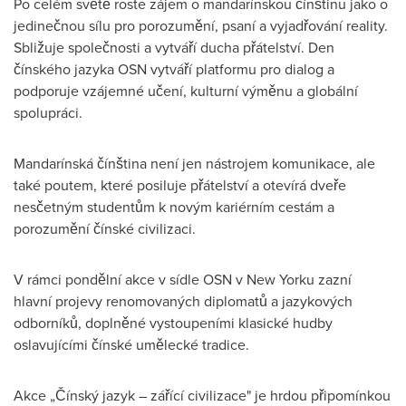
Po celém světě roste zájem o mandarínskou čínštinu jako o
jedinečnou sílu pro porozumění, psaní a vyjadřování reality.
Sbližuje společnosti a vytváří ducha přátelství. Den
čínského jazyka OSN vytváří platformu pro dialog a
podporuje vzájemné učení, kulturní výměnu a globální
spolupráci.
Mandarínská čínština není jen nástrojem komunikace, ale
také poutem, které posiluje přátelství a otevírá dveře
nesčetným studentům k novým kariérním cestám a
porozumění čínské civilizaci.
V rámci pondělní akce v sídle OSN v New Yorku zazní
hlavní projevy renomovaných diplomatů a jazykových
odborníků, doplněné vystoupeními klasické hudby
oslavujícími čínské umělecké tradice.
Akce „Čínský jazyk – zářící civilizace" je hrdou připomínkou