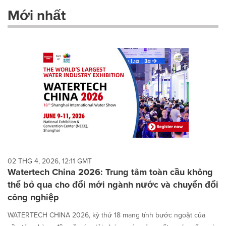
these
Mới nhất
dropdown
will
cause
content
on
this
page
to
change.
News
listings
will
update
as
each
02 THG 4, 2026, 12:11 GMT
option
Watertech China 2026: Trung tâm toàn cầu không
is
thể bỏ qua cho đổi mới ngành nước và chuyển đổi
selected.
công nghiệp
WATERTECH CHINA 2026, kỳ thứ 18 mang tính bước ngoặt của