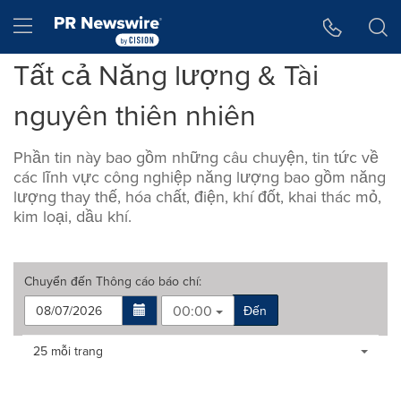
Tuyên bố về khả năng truy cập
Skip Navigation
Hamburger menu
Tất cả Năng lượng & Tài
nguyên thiên nhiên
Phần tin này bao gồm những câu chuyện, tin tức về
các lĩnh vực công nghiệp năng lượng bao gồm năng
lượng thay thế, hóa chất, điện, khí đốt, khai thác mỏ,
kim loại, dầu khí.
Chuyển đến
Thông cáo báo chí
:
00:00
Đến
Making
Items per page:
25 mỗi trang
a
selection
with