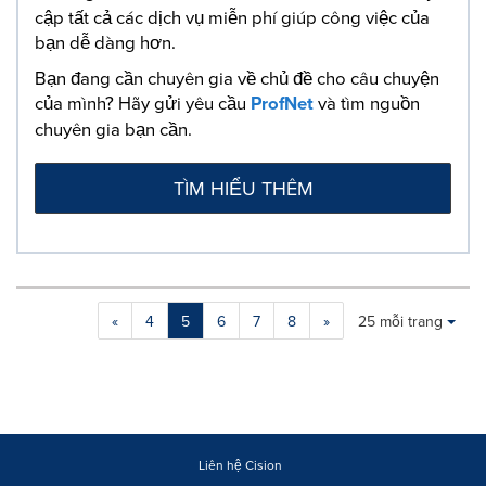
cập tất cả các dịch vụ miễn phí giúp công việc của
bạn dễ dàng hơn.
Bạn đang cần chuyên gia về chủ đề cho câu chuyện
của mình? Hãy gửi yêu cầu
ProfNet
và tìm nguồn
chuyên gia bạn cần.
TÌM HIỂU THÊM
Making
Items per page:
«
4
5
6
7
8
»
25 mỗi trang
a
selection
with
these
dropdown
will
cause
Liên hệ Cision
content