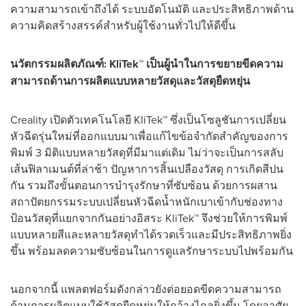
ความสามารถเข้าถึงได้ ระบบอัตโนมัติ และประสิทธิภาพด้าน
ความคิดสร้างสรรค์สำหรับผู้ใช้งานทั่วไปให้ดีขึ้น
นวัตกรรมผลิตภัณฑ์:
KliTek™
เป็นผู้นำในการขยายขีดความ
สามารถด้านการผลิตแบบหลายวัสดุและวัสดุยืดหยุ่น
Creality เปิดตัวเทคโนโลยี KliTek™ ซึ่งเป็นโซลูชันการเปลี่ยน
หัวฉีดรุ่นใหม่ที่ออกแบบมาเพื่อแก้ไขข้อจำกัดสำคัญของการ
พิมพ์ 3 มิติแบบหลายวัสดุที่มีมาแต่เดิม ไม่ว่าจะเป็นการสลับ
เส้นฟิลาเมนต์ที่ล่าช้า ปัญหาการสิ้นเปลืองวัสดุ การเกิดสีปน
กัน รวมถึงขั้นตอนการบำรุงรักษาที่ซับซ้อน ด้วยการผสาน
สถาปัตยกรรมระบบเปลี่ยนหัวฉีดน้ำหนักเบาเข้ากับช่องทาง
ป้อนวัสดุที่แยกจากกันอย่างอิสระ KliTek™ จึงช่วยให้การพิมพ์
แบบหลายสีและหลายวัสดุทำได้รวดเร็วและมีประสิทธิภาพยิ่ง
ขึ้น พร้อมลดความซับซ้อนในการดูแลรักษาระบบไปพร้อมกัน
นอกจากนี้ แพลตฟอร์มดังกล่าวยังต่อยอดขีดความสามารถ
ด้านการผลิตแบบใช้วัสดุยืดหยุ่นให้กว้างไกลยิ่งขึ้น โดยอาศัย