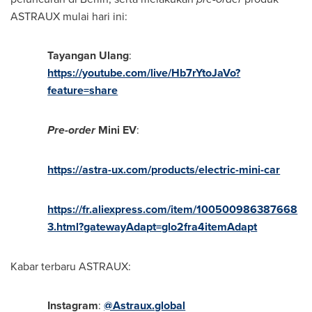
ASTRAUX mulai hari ini:
Tayangan Ulang
:
https://youtube.com/live/Hb7rYtoJaVo?
feature=share
Pre-order
Mini EV
:
https://astra-ux.com/products/electric-mini-car
https://fr.aliexpress.com/item/100500986387668
3.html?gatewayAdapt=glo2fra4itemAdapt
Kabar terbaru ASTRAUX:
Instagram
:
@Astraux.global