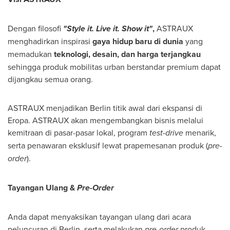
Dengan filosofi
"Style it. Live it. Show it"
,
ASTRAUX
menghadirkan inspirasi
gaya hidup baru di dunia
yang
memadukan
teknologi, desain, dan harga terjangkau
sehingga produk mobilitas urban berstandar premium dapat
dijangkau semua orang.
ASTRAUX menjadikan
Berlin
titik awal dari ekspansi di
Eropa. ASTRAUX akan mengembangkan bisnis melalui
kemitraan di pasar-pasar lokal, program
test-drive
menarik,
serta penawaran eksklusif lewat prapemesanan produk (
pre-
order
).
Tayangan Ulang &
Pre-Order
Anda dapat menyaksikan tayangan ulang dari acara
peluncuran di
Berlin
, serta melakukan
pre-order
produk