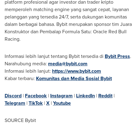
platform profesional agar investor dan trader kripto
memperoleh matching engine yang sangat cepat, layanan
pelanggan yang tersedia 24/7, serta dukungan komunitas
dalam berbagai bahasa. Bybit merupakan sponsor tim Juara
Konstruktor dan Pembalap Formula Satu: Oracle Red Bull
Racing.
Informasi lebih lanjut tentang Bybit tersedia di
Bybit Press
.
Narahubung media:
media@bybit.com
Informasi lebih lanjut:
https://www.bybit.com
Kabar terbaru:
Komunitas dan Media Sosial Bybit
Discord
|
Facebook
|
Instagram
|
LinkedIn
|
Reddit
|
Telegram
|
TikTok
|
X
|
Youtube
SOURCE Bybit