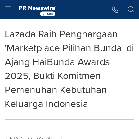
Accessibility Statement
Skip Navigation
Hamburger menu
Lazada Raih Penghargaan
'Marketplace Pilihan Bunda' di
Ajang HaiBunda Awards
2025, Bukti Komitmen
Pemenuhan Kebutuhan
Keluarga Indonesia
BERITA INI DISEDIAKAN OLEH