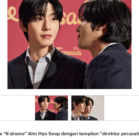
ia
"K-drama"
Ahn Hyo Seop
dengan tampilan "direktur perusah