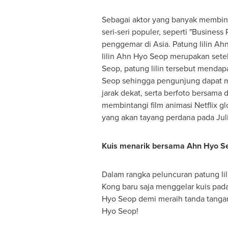
Sebagai aktor yang banyak membint
seri-seri populer, seperti "Busines
penggemar di
Asia
. Patung lilin
Ahn
lilin
Ahn Hyo Seop
merupakan setela
Seop
, patung lilin tersebut mend
Seop
sehingga pengunjung dapat m
jarak dekat, serta berfoto bersam
membintangi film animasi Netflix g
yang akan tayang perdana pada Juli
Kuis menarik bersama
Ahn Hyo S
Dalam rangka peluncuran patung li
Kong baru saja menggelar kuis pada
Hyo Seop
demi meraih tanda tangan 
Hyo Seop
!