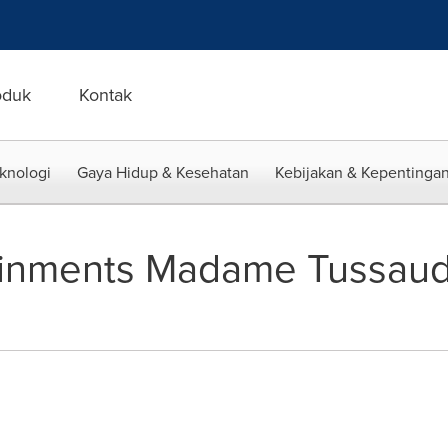
oduk
Kontak
eknologi
Gaya Hidup & Kesehatan
Kebijakan & Kepentingan
tainments Madame Tussau