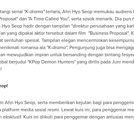
angi serial
"K-drama"
terlaris,
Ahn Hyo Seop
memukau audiens le
s Proposal" dan "A Time Called You", serta sosok menarik. Dia pun
 Hyo Seop
hadir dengan tampilan "direktur perusahaan yang kar
n yang dipakai aktor tersebut dalam film "Business Proposal". K
apat sentuhan spesial. Tampilan elegan mencerminkan kesempurn
enikmati romansa ala
"K-drama".
Pengunjung juga bisa mengagum
a dan mewujudkan impian untuk bersanding dengan bintang fesy
lobal berjudul "KPop Demon Hunters" yang dirilis pada Juni mend
!
eop
!
lin
Ahn Hyo Seop
, serta memberikan kejutan bagi para pengge
 platform media sosial resmi. Lewat kuis ini, para penggemar 
eksklusif. Kuis ini diikuti para penggemar dengan antusias men