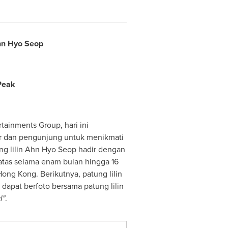
n Hyo Seop
Peak
rtainments Group, hari ini
r dan pengunjung untuk menikmati
g lilin
Ahn Hyo Seop
hadir dengan
rbatas selama enam bulan hingga
16
ong Kong. Berikutnya, patung lilin
pat berfoto bersama patung lilin
l"
.