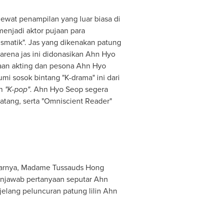
wat penampilan yang luar biasa di
 menjadi aktor pujaan para
ismatik". Jas yang dikenakan patung
arena jas ini didonasikan
Ahn Hyo
aan akting dan pesona
Ahn Hyo
i sosok bintang "K-drama" ini dari
en
"K-pop"
.
Ahn Hyo Seop
segera
atang, serta "Omniscient Reader"
marnya, Madame Tussauds Hong
menjawab pertanyaan seputar
Ahn
jelang peluncuran patung lilin
Ahn