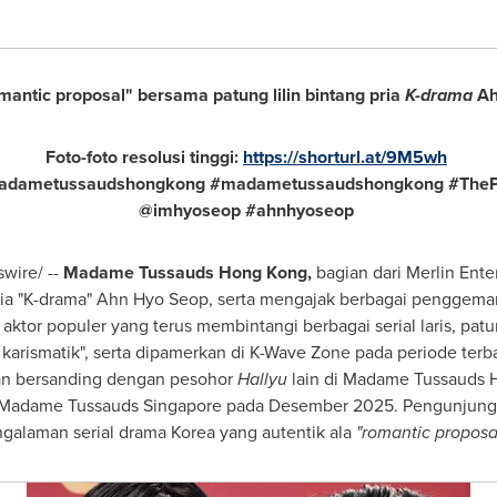
ntic proposal" bersama patung lilin bintang pria
K-drama
Ah
Foto-foto resolusi tinggi:
https://shorturl.at/9M5wh
dametussaudshongkong #madametussaudshongkong #The
@imhyoseop #ahnhyoseop
wire/ --
Madame Tussauds Hong Kong,
bagian dari Merlin Ente
ria "K-drama"
Ahn Hyo Seop
, serta mengajak berbagai penggema
aktor populer yang terus membintangi berbagai serial laris, patun
 karismatik", serta dipamerkan di K-Wave Zone pada periode te
 akan bersanding dengan pesohor
Hallyu
lain di Madame Tussauds H
Madame Tussauds Singapore pada Desember 2025. Pengunjung da
ngalaman serial drama Korea yang autentik ala
"romantic proposa