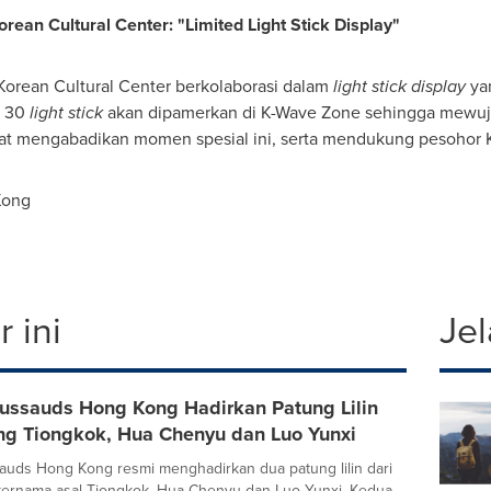
an Cultural Center: "Limited Light Stick Display"
rean Cultural Center berkolaborasi dalam
light stick display
yan
k 30
light stick
akan dipamerkan di K-Wave Zone sehingga mewuj
t mengabadikan momen spesial ini, serta mendukung pesohor K
Kong
 ini
Jel
ssauds Hong Kong Hadirkan Patung Lilin
ng Tiongkok, Hua Chenyu dan Luo Yunxi
uds Hong Kong resmi menghadirkan dua patung lilin dari
ternama asal Tiongkok, Hua Chenyu dan Luo Yunxi. Kedua