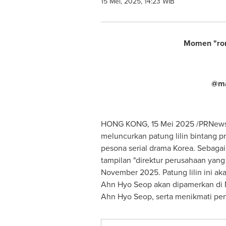
15 Mei, 2025, 14:23 WIB
Momen "roma
@ma
HONG KONG, 15 Mei 2025 /PRNews
meluncurkan patung lilin bintang p
pesona serial drama Korea. Sebagai 
tampilan "direktur perusahaan yang
November 2025
. Patung lilin ini
Ahn Hyo Seop
akan dipamerkan di 
Ahn Hyo Seop
, serta menikmati pe