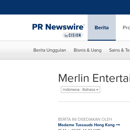
Accessibility Statement
Skip Navigation
Berita
Pr
Berita Unggulan
Bisnis & Uang
Sains & T
Merlin Enter
Indonesia - Bahasa
BERITA INI DISEDIAKAN OLEH
Madame Tussauds Hong Kong