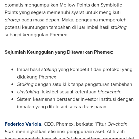
otomatis mengumpulkan Mellow Points dan Symbiotic
Points yang segera memenuhi syarat untuk mengikuti
airdrop
pada masa depan. Maka, pengguna memperoleh
potensi keuntungan tambahan di luar imbal hasil
staking
sebagai keunggulan Phemex.
Sejumlah Keunggulan yang Ditawarkan Phemex:
Imbal hasil
staking
yang kompetitif dari protokol yang
didukung Phemex
Staking
dengan satu klik tanpa pengaturan tambahan
Unstaking
fleksibel sesuai ketentuan
blockchain
Sistem keamanan berstandar investor institusi dengan
imbalan yang ditelusuri secara transparan
Federico Variola
, CEO, Phemex, berkata: "Fitur
On-chain
Earn
meningkatkan efisiensi penggunaan aset. Alih-alih
harus mengelola banyak
wallet
dan platform, pengguna kini