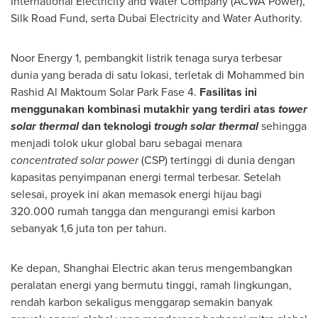
International Electricity and Water Company (ACWA Power),
Silk Road Fund, serta Dubai Electricity and Water Authority.
Noor Energy 1, pembangkit listrik tenaga surya terbesar
dunia yang berada di satu lokasi, terletak di
Mohammed bin
Rashid Al Maktoum Solar Park Fase
4.
Fasilitas ini
menggunakan kombinasi mutakhir yang terdiri atas
tower
solar thermal
dan teknologi
trough solar thermal
sehingga
menjadi tolok ukur global baru sebagai menara
concentrated solar power
(CSP) tertinggi di dunia dengan
kapasitas penyimpanan energi termal terbesar. Setelah
selesai, proyek ini akan memasok energi hijau bagi
320.000 rumah tangga dan mengurangi emisi karbon
sebanyak 1,6 juta ton per tahun.
Ke depan, Shanghai Electric akan terus mengembangkan
peralatan energi yang bermutu tinggi, ramah lingkungan,
rendah karbon sekaligus menggarap semakin banyak