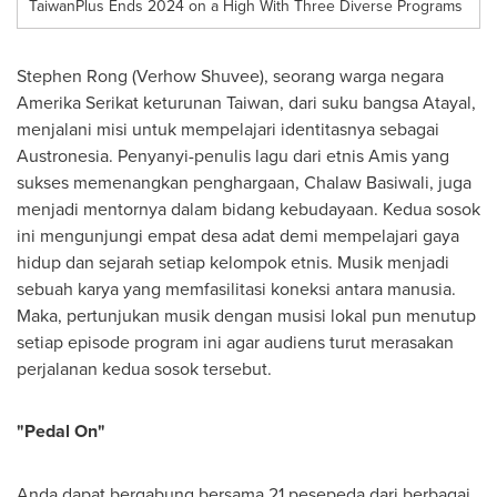
TaiwanPlus Ends 2024 on a High With Three Diverse Programs
Stephen Rong (Verhow Shuvee), seorang warga negara
Amerika Serikat keturunan
Taiwan
, dari suku bangsa Atayal,
menjalani misi untuk mempelajari identitasnya sebagai
Austronesia. Penyanyi-penulis lagu dari etnis Amis yang
sukses memenangkan penghargaan, Chalaw Basiwali, juga
menjadi mentornya dalam bidang kebudayaan. Kedua sosok
ini mengunjungi empat desa adat demi mempelajari gaya
hidup dan sejarah setiap kelompok etnis. Musik menjadi
sebuah karya yang memfasilitasi koneksi antara manusia.
Maka, pertunjukan musik dengan musisi lokal pun menutup
setiap episode program ini agar audiens turut merasakan
perjalanan kedua sosok tersebut.
"Pedal On"
Anda dapat bergabung bersama 21 pesepeda dari berbagai