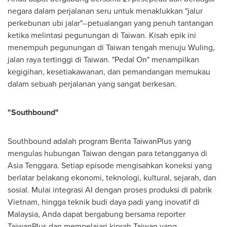
negara dalam perjalanan seru untuk menaklukkan "jalur
perkebunan ubi jalar"--petualangan yang penuh tantangan
ketika melintasi pegunungan di
Taiwan
. Kisah epik ini
menempuh pegunungan di
Taiwan
tengah menuju Wuling,
jalan raya tertinggi di
Taiwan
. "Pedal On" menampilkan
kegigihan, kesetiakawanan, dan pemandangan memukau
dalam sebuah perjalanan yang sangat berkesan.
"Southbound"
Southbound adalah program Berita TaiwanPlus yang
mengulas hubungan
Taiwan
dengan para tetangganya di
Asia Tenggara
. Setiap episode mengisahkan koneksi yang
berlatar belakang ekonomi, teknologi, kultural, sejarah, dan
sosial. Mulai integrasi AI dengan proses produksi di pabrik
Vietnam
, hingga teknik budi daya padi yang inovatif di
Malaysia
, Anda dapat bergabung bersama reporter
TaiwanPlus dan mempelajari kiprah
Taiwan
yang