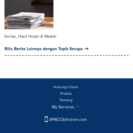
Kertas, Hasil Hutan & Wadah
Rilis Berita Lainnya dengan Topik Serupa
Hubungi Cision
Produk
Tentang
My Services
APACCS@cision.com