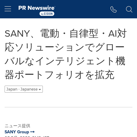
アクセシビリティ・ステートメント
Skip Navigation
Hamburger menu
SANY、電動・自律型・AI対
応ソリューションでグロー
バルなインテリジェント機
器ポートフォリオを拡充
Japan - Japanese
ニュース提供
SANY Group