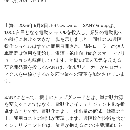
08 5月, 2026, 21:19 JST
上海、2026年5月8日 /PRNewswire/ -- SANY Groupは、
1,000台目となる電動ショベルを投入し、業界の電動化へ
の移行における大きな一歩を示しました。同社の5G遠隔
操作ショベルはすでに商用展開され、舗装ローラーの無人
車両群は運用を開始し、港湾・鉱山向け統合スマートソリ
ューションも稼働しています。年間60億人民元を超える
研究開発費を投じるSANYは、従来型メーカーからロボテ
ィクスを中核とするAI対応企業への変革を加速させていま
す。
SANYにとって、機器のアップグレードとは、単に動力源
を変えることではなく、電動化とインテリジェント化を推
進することです。電動化により、排出量の低減、効率の向
上、運用コストの削減が実現します。遠隔操作技術を含む
インテリジェント化は、業界が抱える2つの主要課題に対