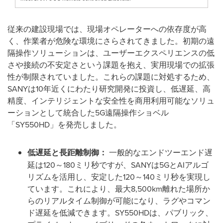
従来の建設現場では、現場オペレーターへの依存度が高
く、作業者が危険な環境にさらされてきました。初期の遠
隔操作ソリューションは、ユーザーエクスペリエンスの低
さや接続の不安定さという課題を抱え、実用現場での拡張
性が制限されていました。これらの課題に対処するため、
SANYは10年近くにわたり研究開発に投資し、低遅延、高
精度、インテリジェントな安全性を商用利用可能なソリュ
ーションとして統合した5G遠隔操作ショベル
「SY550HD」を発売しました。
低遅延と長距離制御：
一般的なエンドツーエンド遅
延は120～180ミリ秒ですが、SANYは5GとAIアルゴ
リズムを活用し、安定した120～140ミリ秒を実現し
ています。これにより、最大8,500km離れた場所か
らのリアルタイム制御が可能になり、ラグやコマン
ド遅延を低減できます。SY550HDは、パブリック、