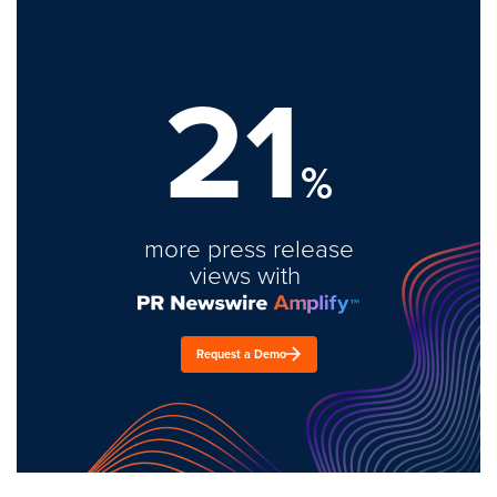
21
%
more press release
views with
Request a Demo