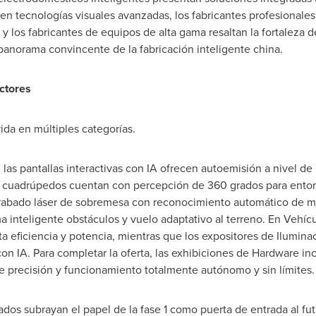
ben tecnologías visuales avanzadas, los fabricantes profesional
y los fabricantes de equipos de alta gama resaltan la fortaleza d
panorama convincente de la fabricación inteligente china.
ctores
da en múltiples categorías.
las pantallas interactivas con IA ofrecen autoemisión a nivel de 
es cuadrúpedos cuentan con percepción de 360 grados para entor
rabado láser de sobremesa con reconocimiento automático de múl
a inteligente obstáculos y vuelo adaptativo al terreno. En Vehíc
ta eficiencia y potencia, mientras que los expositores de Ilumina
on IA. Para completar la oferta, las exhibiciones de Hardware i
e precisión y funcionamiento totalmente autónomo y sin límites.
dos subrayan el papel de la fase 1 como puerta de entrada al fut