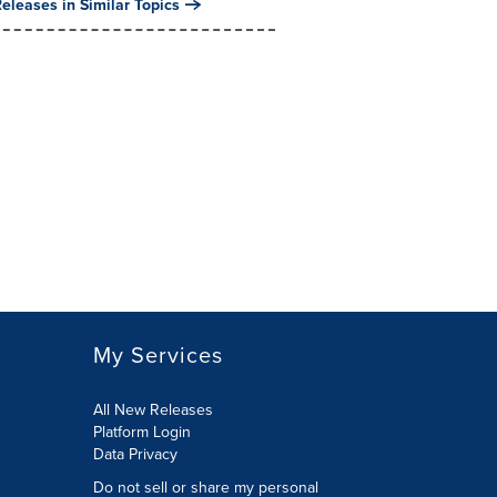
eleases in Similar Topics
My Services
All New Releases
Platform Login
Data Privacy
Do not sell or share my personal