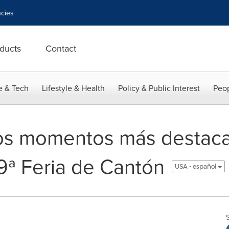
cies
ducts
Contact
e & Tech
Lifestyle & Health
Policy & Public Interest
Peop
los momentos más destaca
39ª Feria de Cantón
USA - español