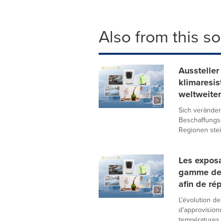
Also from this s
Aussteller
klimaresi
weltweite
Sich veränder
Beschaffungse
Regionen steig
Les exposa
gamme de 
afin de ré
L'évolution de
d'approvision
températures 