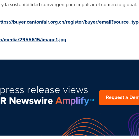
 y la sostenibilidad convergen para impulsar el comercio global.
ttps://buyer.cantonfair.org.cn/register/buyer/email?source_ty
om/media/2955615/image1.jpg
press release views
Request a De