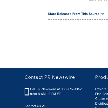
More Releases From This Source
Contact PR Newswire
Prod
Call PR Newswire at 888-776-0942
Explore 
from 8 AM - 9 PM ET
Plan Ca
Create w
Distribu
Contact Us