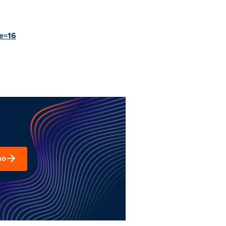
pe=16
mo