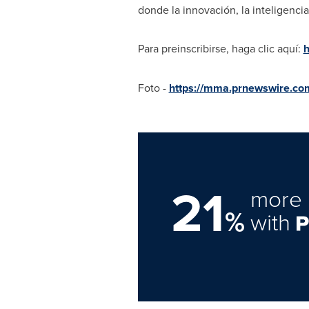
donde la innovación, la inteligencia
Para preinscribirse, haga clic aquí:
h
Foto -
https://mma.prnewswire.c
21
more 
%
with