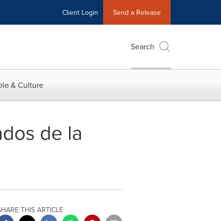
Client Login
Send a Release
Search
le & Culture
dos de la
SHARE THIS ARTICLE