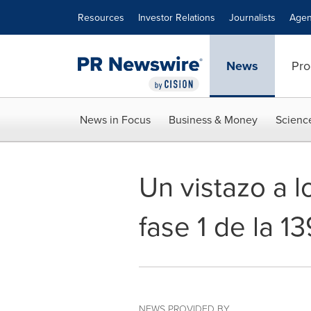
Accessibility Statement
Skip Navigation
Resources
Investor Relations
Journalists
Agen
News
Pro
News in Focus
Business & Money
Scienc
Un vistazo a 
fase 1 de la 1
NEWS PROVIDED BY