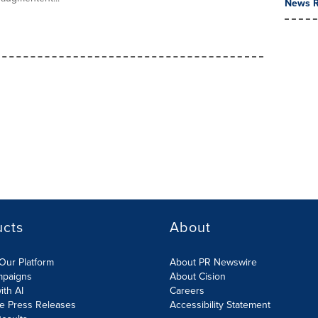
News R
ucts
About
Our Platform
About PR Newswire
mpaigns
About Cision
ith AI
Careers
te Press Releases
Accessibility Statement