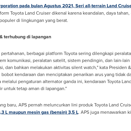
poration pada bulan Agustus 2021, Seri all-terrain Land Cruise
tform Toyota Land Cruiser dikenal karena keandalan, daya tahan,
populer di lingkungan yang berat.
 & terhubung di lapangan
ertahanan, berbagai platform Toyota sering dilengkapi peralatan
tem komunikasi, peralatan satelit, sistem pendingin, dan lain-la
, dan bahkan melakukan aktivitas silent watch," kata Presiden
bobot kendaraan dan menciptakan penarikan arus yang tidak da
 melalui pengaturan alternator ganda ini, kendaraan Toyota Lan
 untuk tetap aman di lapangan."
 yang baru, APS pernah meluncurkan lini produk Toyota Land Cru
,3 L maupun mesin gas (bensin) 3,5 L
. APS juga menawarkan ki