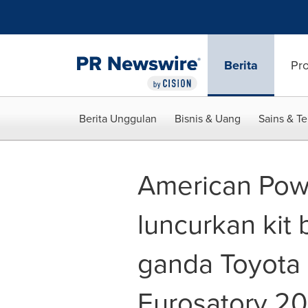
Accessibility Statement
Skip Navigation
Berita
Pr
Berita Unggulan
Bisnis & Uang
Sains & T
American Pow
luncurkan kit 
ganda Toyota 
Eurosatory 2