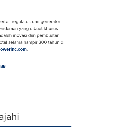
ter, regulator, dan generator
 kendaraan yang dibuat khusus
i adalah inovasi dan pembuatan
total selama hampir 300 tahun di
owerinc.com
.
jpg
ajahi