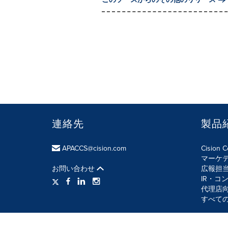
連絡先
製品
APACCS@cision.com
Cision 
マーケ
お問い合わせ
広報担
IR・コ
代理店
すべて