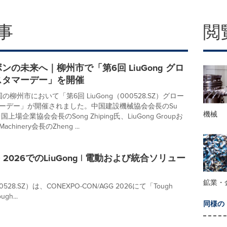
事
閲
ンの未来へ｜柳州市で「第6回 LiuGong グロ
スタマーデー」を開催
の柳州市において「第6回 LiuGong（000528.SZ）グロー
ーデー」が開催されました。中国建設機械協会会長のSu
機械
国上場企業協会会長のSong Zhiping氏、LiuGong Groupお
Machinery会長のZheng ...
O 2026でのLiuGong | 電動および統合ソリュー
鉱業・
00528.SZ）は、CONEXPO-CON/AGG 2026にて「Tough
ugh...
同様の