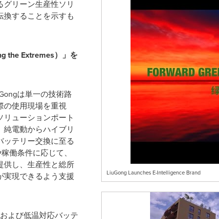
るグリーン生産性ソリ
転換することを示すも
he Extremes
）」を
Gongは単一の技術路
際の使用現場を重視
ソリューションポート
。純電動からハイブリ
バッテリー交換に至る
境や稼働条件に応じて、
提供し、生産性と総所
LiuGong Launches E-Intelligence Brand
が実現できるよう支援
および低温対応バッテ