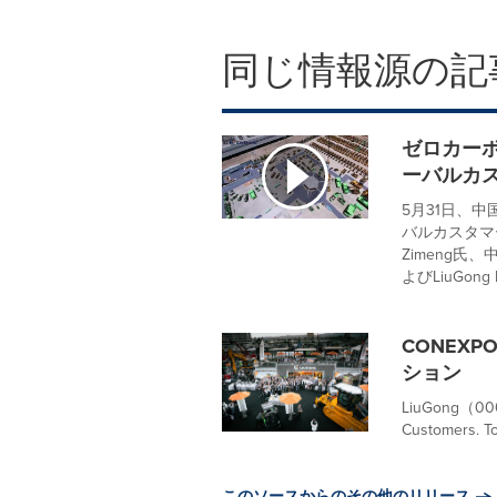
同じ情報源の記
ゼロカーボ
ーバルカ
5月31日、中国
バルカスタマ
Zimeng氏、中
よびLiuGong 
CONEXP
ション
LiuGong（0
Customers. To
このソースからのその他のリリース