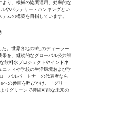
により、機械の協調運用、効率的な
イクルやバッテリー・バンキングとい
ステムの構築を目指しています。
動
に発表しました。世界各地の9社のディーラー
成果を、継続的なグローバル公共福
る安全な飲料水プロジェクトやインドネ
ュニティや学校の生活環境および学
、グローバルパートナーの代表者なら
anceへの参画を呼びかけ、「グリー
に、よりグリーンで持続可能な未来の