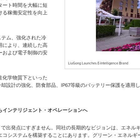
タート時間を大幅に短
ける稼働安定性を向上
ステム、強化された冷
用により、連続した高
ーおよび電子制御の安
LiuGong Launches E-Intelligence Brand
性化学物質下といった
gは冷却設計の強化、防食部品、IP67等級のバッテリー保護を適
らインテリジェント・オペレーションへ
あくまで出発点にすぎません。同社の長期的なビジョンは、エネ
エコシステムを構築することにあります。グリーン・エネルギ