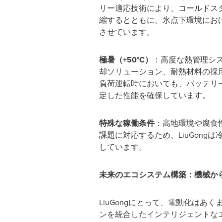
リー適応技術により、コールドス
縮するとともに、氷点下環境にお
させています。
極暑（+50
°C
）
：高度な熱管理シ
却ソリューション、耐熱材料の採
負荷運転時においても、バッテリ
定した性能を確保しています。
特殊な稼働条件
：高地環境や腐食
課題に対応するため、LiuGon
しています。
未来のエコシステム構築：機械か
LiuGongにとって、電動化は
ンを統合したインテリジェントな