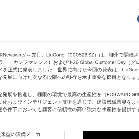
wswire/ -- 先月、LiuGong（000528.SZ）は、柳州で開催された2
ラー・カンファレンス）および11•26 Global Customer 
ceブランドを正式に発表しました。世界に向けた今回の発表は、Liu
な発展に向けた次なる段階への移行を示す重要な節目となりま
推進し、極限の環境で最高の生産性を（FORWARD GREEN, P
動化およびインテリジェント技術を通じて、建設機械業界をよ
条件下においても顧客に信頼性の高い強力な生産性を提供するとい
が従来型の設備メーカー