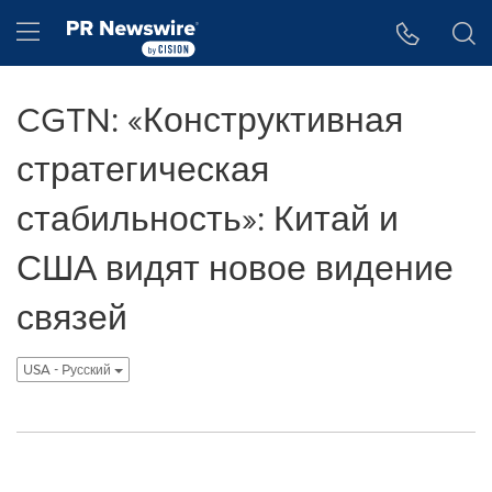
Accessibility Statement
Skip Navigation
Hamburger menu
CGTN: «Конструктивная
стратегическая
стабильность»: Китай и
США видят новое видение
связей
USA - Pусский