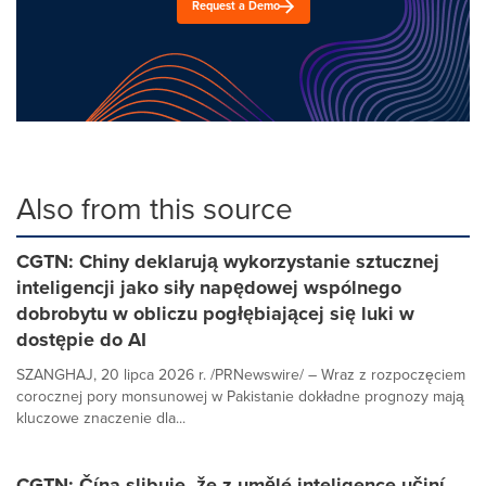
Request a Demo
Also from this source
CGTN: Chiny deklarują wykorzystanie sztucznej
inteligencji jako siły napędowej wspólnego
dobrobytu w obliczu pogłębiającej się luki w
dostępie do AI
SZANGHAJ, 20 lipca 2026 r. /PRNewswire/ – Wraz z rozpoczęciem
corocznej pory monsunowej w Pakistanie dokładne prognozy mają
kluczowe znaczenie dla...
CGTN: Čína slibuje, že z umělé inteligence učiní