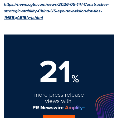
https://news.cgtn.com/news/2026-05-14/-Constructive-
strategic-stability-China-US-eye-new-vision-for-ties-
1N8BqABl5fy/p.html
21
%
more press release
views with