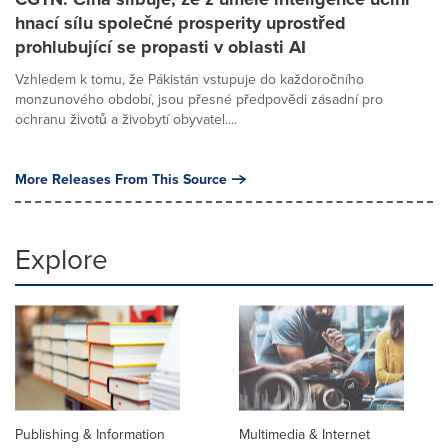
hnací sílu společné prosperity uprostřed
prohlubující se propasti v oblasti AI
Vzhledem k tomu, že Pákistán vstupuje do každoročního
monzunového období, jsou přesné předpovědi zásadní pro
ochranu životů a živobytí obyvatel....
More Releases From This Source
Explore
Publishing & Information
Multimedia & Internet