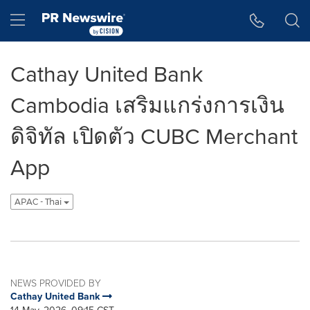
Accessibility Statement
Skip Navigation
Hamburger menu
Cathay United Bank
Cambodia เสริมแกร่งการเงิน
ดิจิทัล เปิดตัว CUBC Merchant
App
APAC - Thai
NEWS PROVIDED BY
Cathay United Bank