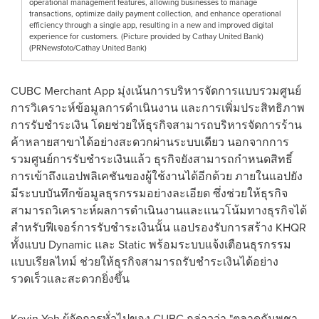
operational management features, allowing businesses to manage
transactions, optimize daily payment collection, and enhance operational
efficiency through a single app, resulting in a new and improved digital
experience for customers. (Picture provided by Cathay United Bank)
(PRNewsfoto/Cathay United Bank)
CUBC Merchant App มุ่งเน้นการบริหารจัดการแบบรวมศูนย์
การวิเคราะห์ข้อมูลการดำเนินงาน และการเพิ่มประสิทธิภาพ
การรับชำระเงิน โดยช่วยให้ธุรกิจสามารถบริหารจัดการร้าน
ค้าหลายสาขาได้อย่างสะดวกผ่านระบบเดียว นอกจากการ
รวมศูนย์การรับชำระเงินแล้ว ธุรกิจยังสามารถกำหนดสิทธิ์
การเข้าถึงแอปพลิเคชันของผู้ใช้งานได้อีกด้วย ภายในแอปยัง
มีระบบบันทึกข้อมูลธุรกรรมอย่างละเอียด ซึ่งช่วยให้ธุรกิจ
สามารถวิเคราะห์ผลการดำเนินงานและแนวโน้มทางธุรกิจได้
สำหรับฟีเจอร์การรับชำระเงินนั้น แอปรองรับการสร้าง KHQR
ทั้งแบบ Dynamic และ Static พร้อมระบบแจ้งเตือนธุรกรรม
แบบเรียลไทม์ ช่วยให้ธุรกิจสามารถรับชำระเงินได้อย่าง
รวดเร็วและสะดวกยิ่งขึ้น
Kevin Yeh ผู้จัดการทั่วไปของ CUBC กล่าวว่า "ตลาดกัมพูชา