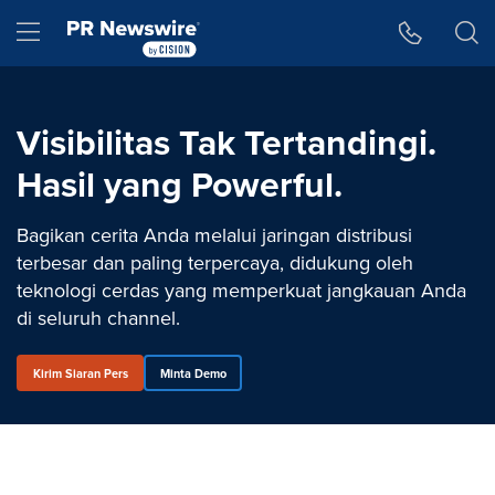
Accessibility Statement
Skip Navigation
Hamburger menu
Visibilitas Tak Tertandingi.
Hasil yang Powerful.
Bagikan cerita Anda melalui jaringan distribusi
terbesar dan paling terpercaya, didukung oleh
teknologi cerdas yang memperkuat jangkauan Anda
di seluruh channel.
Kirim Siaran Pers
Minta Demo