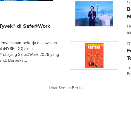
17
B
M
 Tyvek® di Safe@Work
HA
mi
 kenyamanan pekerja di kawasan
17
t (NYSE: DD) akan
F
k® di ajang Safe@Work 2026 yang
T
nd. Berbekal...
Tr
Fo
Lihat Semua Berita