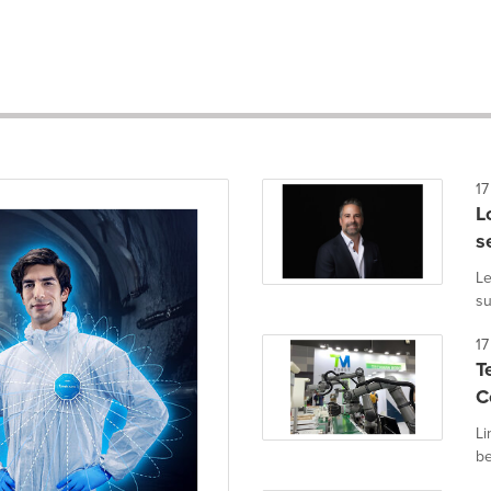
17
L
s
Le
su
17
T
C
Li
be