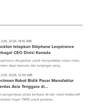
 JUN, 2026, 18:16 WIB
ockton tetapkan Stéphane Lespérance
ebagai CEO Divisi Kanada
spérance ditugaskan untuk menyediakan solusi risiko,
mber daya manusia, dan tunjangan yang...
 JUN, 2026, 12:34 WIB
echman Robot Bidik Pasar Manufaktur
erdas Asia Tenggara di...
ni pengemasan pintar berbasis AI dan robot kolaboratif
rbobot ringan TM3S untuk pertama...