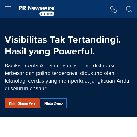
Accessibility Statement
Skip Navigation
Hamburger menu
Visibilitas Tak Tertandingi.
Hasil yang Powerful.
Bagikan cerita Anda melalui jaringan distribusi
terbesar dan paling terpercaya, didukung oleh
teknologi cerdas yang memperkuat jangkauan Anda
di seluruh channel.
Kirim Siaran Pers
Minta Demo