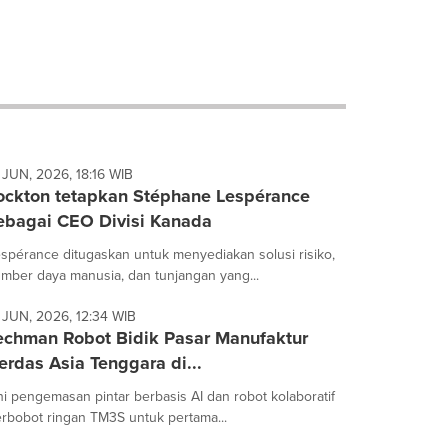
 JUN, 2026, 18:16 WIB
ockton tetapkan Stéphane Lespérance
ebagai CEO Divisi Kanada
spérance ditugaskan untuk menyediakan solusi risiko,
mber daya manusia, dan tunjangan yang...
 JUN, 2026, 12:34 WIB
echman Robot Bidik Pasar Manufaktur
erdas Asia Tenggara di...
ni pengemasan pintar berbasis AI dan robot kolaboratif
rbobot ringan TM3S untuk pertama...