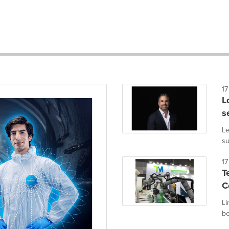
17
L
s
Le
su
17
T
C
Li
be