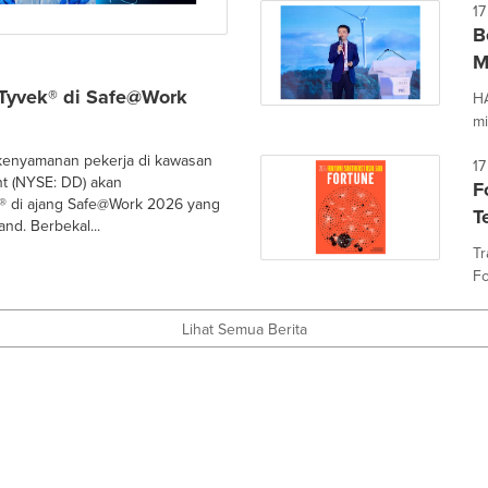
17
B
M
 Tyvek® di Safe@Work
HA
mi
 kenyamanan pekerja di kawasan
17
t (NYSE: DD) akan
F
k® di ajang Safe@Work 2026 yang
T
nd. Berbekal...
Tr
Fo
Lihat Semua Berita