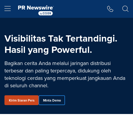
Accessibility Statement
Skip Navigation
Hamburger menu
Visibilitas Tak Tertandingi.
Hasil yang Powerful.
Bagikan cerita Anda melalui jaringan distribusi
terbesar dan paling terpercaya, didukung oleh
teknologi cerdas yang memperkuat jangkauan Anda
di seluruh channel.
Kirim Siaran Pers
Minta Demo