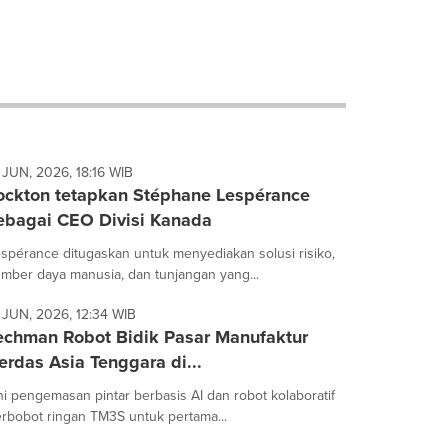
 JUN, 2026, 18:16 WIB
ockton tetapkan Stéphane Lespérance
ebagai CEO Divisi Kanada
spérance ditugaskan untuk menyediakan solusi risiko,
mber daya manusia, dan tunjangan yang...
 JUN, 2026, 12:34 WIB
echman Robot Bidik Pasar Manufaktur
erdas Asia Tenggara di...
ni pengemasan pintar berbasis AI dan robot kolaboratif
rbobot ringan TM3S untuk pertama...