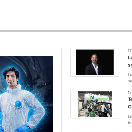
17
L
s
Le
su
17
T
C
Li
be