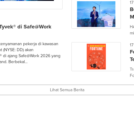
17
B
M
 Tyvek® di Safe@Work
HA
mi
 kenyamanan pekerja di kawasan
17
t (NYSE: DD) akan
F
k® di ajang Safe@Work 2026 yang
T
nd. Berbekal...
Tr
Fo
Lihat Semua Berita