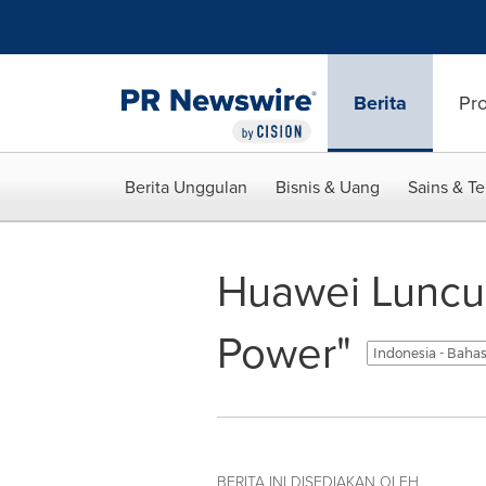
Accessibility Statement
Skip Navigation
Berita
Pr
Berita Unggulan
Bisnis & Uang
Sains & T
Huawei Luncur
Power"
Indonesia - Baha
BERITA INI DISEDIAKAN OLEH