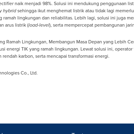
ectifier
naik menjadi 98%.
Solusi
ini mendukung penggunaan lis
y hybrid
sehingga ikut menghemat listrik atau tidak lagi memerl
ng ramah lingkungan dan reliabilitas. Lebih lagi, solusi ini jug
 arus listrik (
load-level
), serta mempercepat pembangunan jari
ang Ramah Lingkungan, Membangun Masa Depan yang Lebih Cerah
i energi TIK yang ramah lingkungan. Lewat solusi ini, operat
 rendah karbon, serta mencapai transformasi energi.
ologies Co., Ltd.