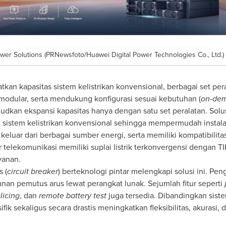
wer Solutions (PRNewsfoto/Huawei Digital Power Technologies Co., Ltd.)
kan kapasitas sistem kelistrikan konvensional, berbagai set pe
modular, serta mendukung konfigurasi sesuai kebutuhan (
on-de
ujudkan ekspansi kapasitas hanya dengan satu set peralatan.
Solu
 sistem kelistrikan konvensional sehingga mempermudah instala
keluar dari berbagai sumber energi, serta memiliki kompatibilita
 telekomunikasi memiliki suplai listrik terkonvergensi dengan
TI
yanan.
 (
circuit breaker
) berteknologi pintar melengkapi solusi ini. Pe
unan pemutus arus lewat perangkat lunak. Sejumlah fitur seperti
licing
, dan
remote battery test
juga tersedia. Dibandingkan sistem
k sekaligus secara drastis meningkatkan fleksibilitas, akurasi, 