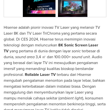
Hisense adalah pionir inovasi TV Laser yang melansir TV
Laser
8K
dan TV Laser TriChroma yang pertama secara
global. Di CES 2024, Hisense terus memimpin inovasi
teknologi dengan meluncurkan
8K
Sonic Screen Laser
TV
yang pertama di dunia dengan layar
sonic
terbesar di
dunia,
sound area
3,4 ㎡ dan 100.000+
sound unit
. Audio
yang berasal dari layar TV ini mewujudkan pengalaman
imersif yang menandingi kualitas bioskop berstandar
profesional.
Rollable Laser TV
terbaru dari Hisense
mengubah pengalaman menonton pada layar lebar, bahkan
mengatasi keterbatasan dalam instalasi biasa. Dengan
menggulung dan menyembunyikan layar Laser yang
mampu menolak cahaya sekitar (
ambient light
), konsumen
memperoleh pengalaman menonton berkinerja tinggi, serta
dapat menyimpan layar TV ketika tidak dipakai.