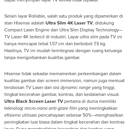
Selain layar Rollable, salah satu produk yang dipamerkan di
stan Hisense adalah
Ultra Slim
4K
Laser TV
, didukung
Compact Laser Engine dan Ultra Slim Display Technology—
TV Laser
4K
terkecil di industri. Layar
ultra slim
pada TV ini
hanya mencapai tebal 1,57 cm dan berbobot 7,5 kg.
Hasilnya, TV ini mudah terintegrasi dengan ruang keluarga
tanpa mengorbankan kualitas gambar.
Hisense tidak sekadar memamerkan perkembangan dalam
kualitas gambar dan
screen immersion
, namun juga memuat
terobosan TV Laser dari sisi
dynamic range
yang tinggi,
tingkat kecerahan gambar, kontras, dan kedalaman visual.
Ultra Black Screen Laser TV
pertama di dunia memiliki
teknologi
micro-nano
anti-glare film
yang meningkatkan
efisiensi utilisasi pencahayaan sebesar 50%—menghasilkan
peningkatan luar biasa dalam tingkat kecerahan dan kontras
layar. Guna menghadirkan kecerahan dan kontras yang