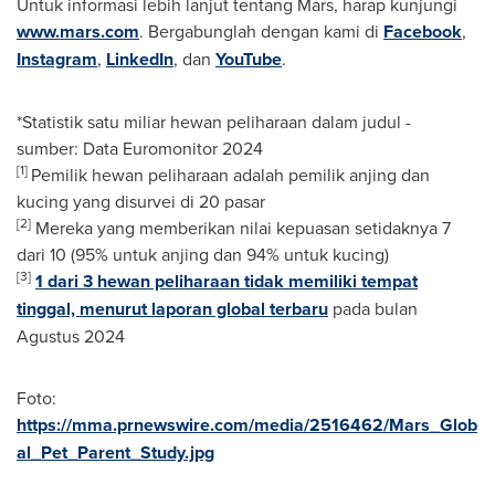
Untuk informasi lebih lanjut tentang Mars, harap kunjungi
www.mars.com
. Bergabunglah dengan kami di
Facebook
,
Instagram
,
LinkedIn
, dan
YouTube
.
*Statistik satu miliar hewan peliharaan dalam judul -
sumber: Data Euromonitor 2024
[1]
Pemilik hewan peliharaan adalah pemilik anjing dan
kucing yang disurvei di 20 pasar
[2]
Mereka yang memberikan nilai kepuasan setidaknya 7
dari 10 (95% untuk anjing dan 94% untuk kucing)
[3]
1 dari 3 hewan peliharaan tidak memiliki tempat
tinggal, menurut laporan global terbaru
pada bulan
Agustus 2024
Foto:
https://mma.prnewswire.com/media/2516462/Mars_Glob
al_Pet_Parent_Study.jpg