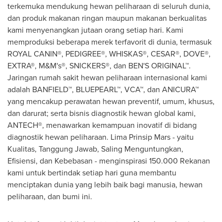
terkemuka mendukung hewan peliharaan di seluruh dunia,
dan produk makanan ringan maupun makanan berkualitas
kami menyenangkan jutaan orang setiap hari. Kami
memproduksi beberapa merek terfavorit di dunia, termasuk
ROYAL CANIN®, PEDIGREE®, WHISKAS®, CESAR®, DOVE®,
EXTRA®, M&M's®, SNICKERS®, dan BEN'S ORIGINAL™.
Jaringan rumah sakit hewan peliharaan internasional kami
adalah BANFIELD™, BLUEPEARL™, VCA™, dan ANICURA™
yang mencakup perawatan hewan preventif, umum, khusus,
dan darurat; serta bisnis diagnostik hewan global kami,
ANTECH®, menawarkan kemampuan inovatif di bidang
diagnostik hewan peliharaan. Lima Prinsip Mars - yaitu
Kualitas, Tanggung Jawab, Saling Menguntungkan,
Efisiensi, dan Kebebasan - menginspirasi 150.000 Rekanan
kami untuk bertindak setiap hari guna membantu
menciptakan dunia yang lebih baik bagi manusia, hewan
peliharaan, dan bumi ini.