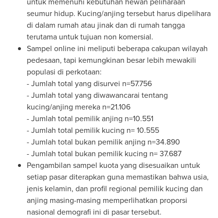
untuk memenuhi kebutuhan hewan peliharaan
seumur hidup. Kucing/anjing tersebut harus dipelihara
di dalam rumah atau jinak dan di rumah tangga
terutama untuk tujuan non komersial.
Sampel online ini meliputi beberapa cakupan wilayah
pedesaan, tapi kemungkinan besar lebih mewakili
populasi di perkotaan:
- Jumlah total yang disurvei n=57.756
- Jumlah total yang diwawancarai tentang
kucing/anjing mereka n=21.106
- Jumlah total pemilik anjing n=10.551
- Jumlah total pemilik kucing n= 10.555
- Jumlah total bukan pemilik anjing n=34.890
- Jumlah total bukan pemilik kucing n= 37.687
Pengambilan sampel kuota yang disesuaikan untuk
setiap pasar diterapkan guna memastikan bahwa usia,
jenis kelamin, dan profil regional pemilik kucing dan
anjing masing-masing memperlihatkan proporsi
nasional demografi ini di pasar tersebut.