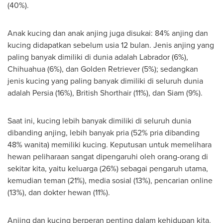
(40%).
Anak kucing dan anak anjing juga disukai: 84% anjing dan
kucing didapatkan sebelum usia 12 bulan. Jenis anjing yang
paling banyak dimiliki di dunia adalah
Labrador
(6%),
Chihuahua (6%), dan Golden Retriever (5%); sedangkan
jenis kucing yang paling banyak dimiliki di seluruh dunia
adalah Persia (16%), British Shorthair (11%), dan Siam (9%).
Saat ini, kucing lebih banyak dimiliki di seluruh dunia
dibanding anjing, lebih banyak pria (52% pria dibanding
48% wanita) memiliki kucing. Keputusan untuk memelihara
hewan peliharaan sangat dipengaruhi oleh orang-orang di
sekitar kita, yaitu keluarga (26%) sebagai pengaruh utama,
kemudian teman (21%), media sosial (13%), pencarian online
(13%), dan dokter hewan (11%).
Anjing dan kucing berperan penting dalam kehidupan kita.