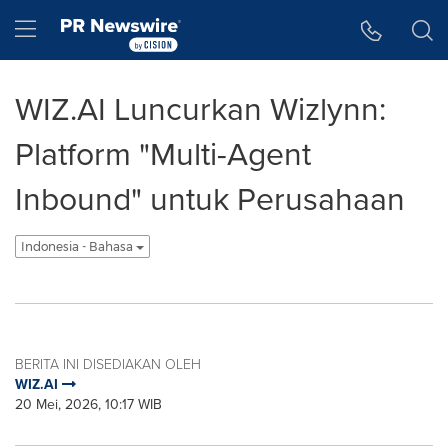
Accessibility Statement
Skip Navigation
Hamburger menu
WIZ.AI Luncurkan Wizlynn:
Platform "Multi-Agent
Inbound" untuk Perusahaan
Indonesia - Bahasa
BERITA INI DISEDIAKAN OLEH
WIZ.AI
20 Mei, 2026, 10:17 WIB