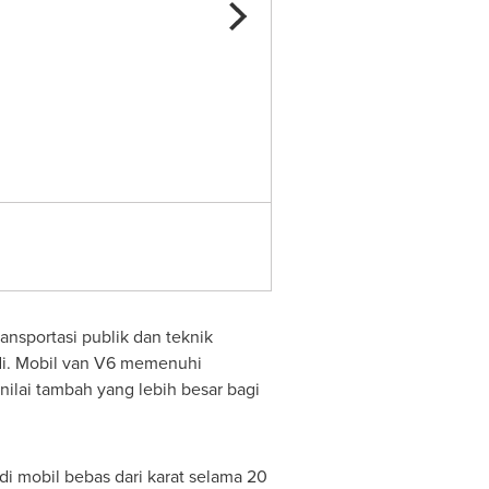
Yutong Bus Delivers 500 Units
ansportasi publik dan teknik
i.
Mobil van
V6 memenuhi
ilai tambah yang lebih besar bagi
di mobil bebas dari karat selama 20