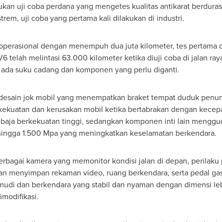
kan uji coba perdana yang mengetes kualitas antikarat berdura
trem, uji coba yang pertama kali dilakukan di industri.
 operasional dengan menempuh dua juta kilometer, tes pertama di
V6 telah melintasi 63.000 kilometer ketika diuji coba di jalan raya
k ada suku cadang dan komponen yang perlu diganti.
 desain jok mobil yang menempatkan braket tempat duduk penum
ekuatan dan kerusakan mobil ketika bertabrakan dengan kecepa
i baja berkekuatan tinggi, sedangkan komponen inti lain mengg
hingga 1.500 Mpa yang meningkatkan keselamatan berkendara.
bagai kamera yang memonitor kondisi jalan di depan, perilaku
an menyimpan rekaman video, ruang berkendara, serta pedal gas
i dan berkendara yang stabil dan nyaman dengan dimensi lebar
modifikasi.