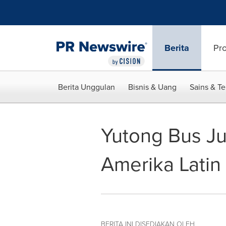
Accessibility Statement
Skip Navigation
Berita
Pr
Berita Unggulan
Bisnis & Uang
Sains & T
Yutong Bus Ju
Amerika Latin
BERITA INI DISEDIAKAN OLEH