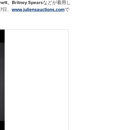
nett
、Britney Spears
などが着用し
7日、
www.juliensauctions.com
で