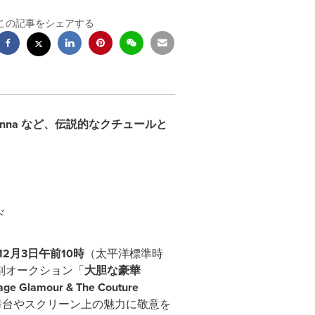
この記事をシェアする
nna
など、伝説的なクチュールと
ド
12
月3
日午前10
時
（太平洋標準時
別オークション「
大胆な豪華
lamour & The Couture
舞台やスクリーン上の魅力に敬意を