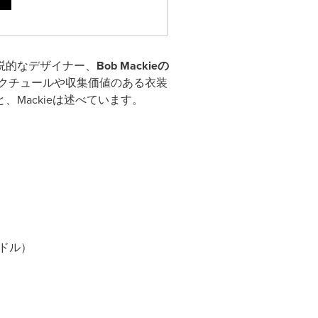
説的なデザイナー、
Bob Mackie
の
クチュールや収集価値のある衣装
Mackieは述べています。
0ドル）