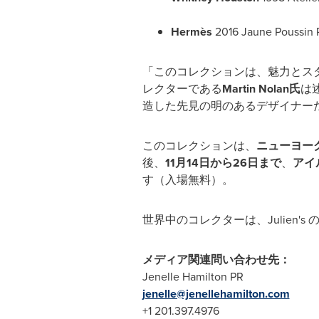
Hermès
2016 Jaune Poussi
「このコレクションは、魅力とスターの
レクターである
Martin Nolan
氏
は
造した先見の明のあるデザイナー
このコレクションは、
ニューヨー
後、
11
月14
日から26
日まで
、
アイ
す（入場無料）。
世界中のコレクターは、Julie
メディア関連問い合わせ先：
Jenelle Hamilton PR
jenelle@jenellehamilton.com
+1 201.397.4976