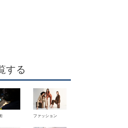
覧する
術
ファッション