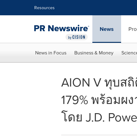
Accessibility Statement
Skip Navigation
Resources
News
Pro
News in Focus
Business & Money
Scienc
AION V ทุบสถิ
179% พร้อมผง
โดย J.D. Pow