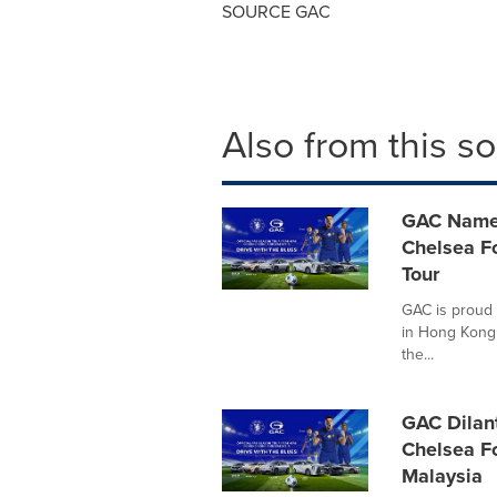
SOURCE GAC
Also from this s
GAC Named 
Chelsea F
Tour
GAC is proud 
in Hong Kong 
the...
GAC Dilan
Chelsea Fo
Malaysia