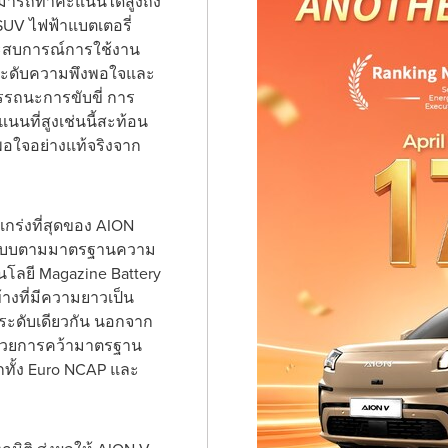
ามารถทำคะแนนได้สูงถึง
SUV ไฟฟ้าแบตเตอรี่
ระสบการณ์การใช้งาน
วัดระดับความพึงพอใจและ
มรรถนะการขับขี่ การ
นนที่สูงเช่นนี้สะท้อน
พอใจอย่างแท้จริงจาก
กร่งที่สุดของ AION
กแบบตามมาตรฐานความ
โลยี Magazine Battery
้างที่มีความยาวเป็น
นระดับเดียวกัน นอกจาก
นด้วยการคว้ามาตรฐาน
ทั้ง Euro NCAP และ