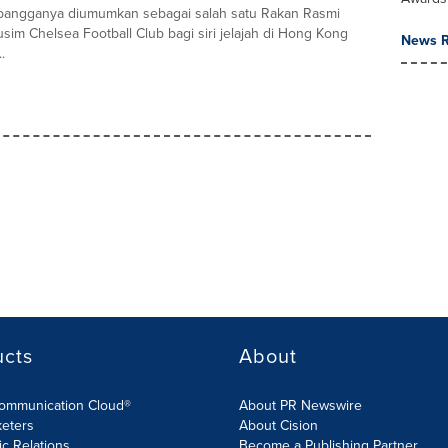
angganya diumumkan sebagai salah satu Rakan Rasmi
usim Chelsea Football Club bagi siri jelajah di Hong Kong
News R
.
ucts
About
Communication Cloud®
About PR Newswire
keters
About Cision
ic Relations
Become a Publishing Partner