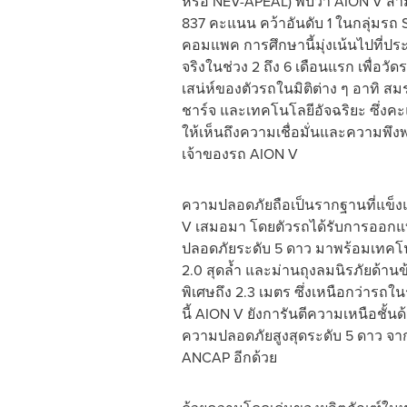
หรือ NEV-APEAL) พบว่า AION V ส
837 คะแนน คว้าอันดับ 1 ในกลุ่มรถ 
คอมแพค การศึกษานี้มุ่งเน้นไปที่ป
จริงในช่วง 2 ถึง 6 เดือนแรก เพื่อ
เสน่ห์ของตัวรถในมิติต่าง ๆ อาทิ ส
ชาร์จ และเทคโนโลยีอัจฉริยะ ซึ่งคะแ
ให้เห็นถึงความเชื่อมั่นและความพึง
เจ้าของรถ AION V
ความปลอดภัยถือเป็นรากฐานที่แข็งแ
V เสมอมา โดยตัวรถได้รับการออ
ปลอดภัยระดับ 5 ดาว มาพร้อมเทคโน
2.0 สุดล้ำ และม่านถุงลมนิรภัยด้านข
พิเศษถึง 2.3 เมตร ซึ่งเหนือกว่ารถใ
นี้ AION V ยังการันตีความเหนือชั้
ความปลอดภัยสูงสุดระดับ 5 ดาว จาก
ANCAP อีกด้วย