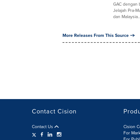
GAC dengan b
Jelajah Pra-M
dan Malaysia...
More Releases From This Source
Contact Cision
Prod
Contact Us
Cision 
For Mar
For Publ