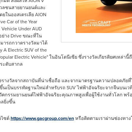
มิติ ส่งผลให้ AION V
่อมวลชนสายยานยนต์และ
โดยในออสเตรเลีย AION
ive Car of the Year
c Vehicle Under AUD
อย่าง Drive ขณะที่ใน
สามารถกวาดรางวัลมาได้
 A Electric SUV of the
lar Electric Vehicle" ในอินโดนีเซีย ซึ่งรางวัลเกียรติยศเหล่านี้ถือ
นระดับสากล
งรางวัลจากสถาบันที่น่าเชื่อถือ และจากมาตรฐานความปลอดภัยที่
ึ้นเป็นบรรทัดฐานใหม่สำหรับรถ SUV ไฟฟ้าอัจฉริยะจากจีนบนเวทีโลก
กรรมยานยนต์ไฟฟ้าอัจฉริยะคุณภาพสูงเพื่อผู้ใช้งานทั่วโลก พร้อมเร
ยิ่งขึ้น
็บไซต์
https://www.gacgroup.com/en
หรือติดตามเราผ่านช่องทางโ