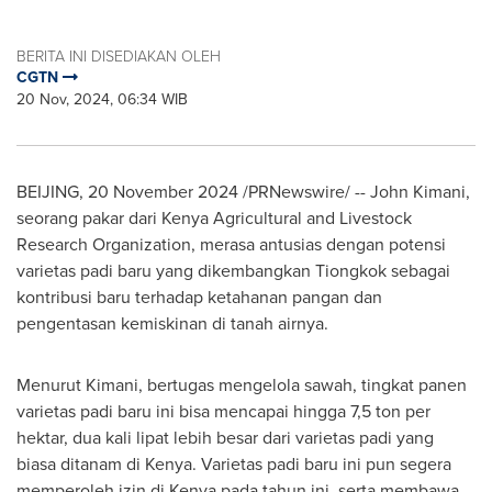
BERITA INI DISEDIAKAN OLEH
CGTN
20 Nov, 2024, 06:34 WIB
BEIJING
,
20 November 2024
/PRNewswire/ --
John Kimani
,
seorang pakar dari Kenya Agricultural and Livestock
Research Organization, merasa antusias dengan potensi
varietas padi baru yang dikembangkan Tiongkok sebagai
kontribusi baru terhadap ketahanan pangan dan
pengentasan kemiskinan di tanah airnya.
Menurut Kimani, bertugas mengelola sawah, tingkat panen
varietas padi baru ini bisa mencapai hingga 7,5 ton per
hektar, dua kali lipat lebih besar dari varietas padi yang
biasa ditanam di
Kenya
. Varietas padi baru ini pun segera
memperoleh izin di
Kenya
pada tahun ini, serta membawa