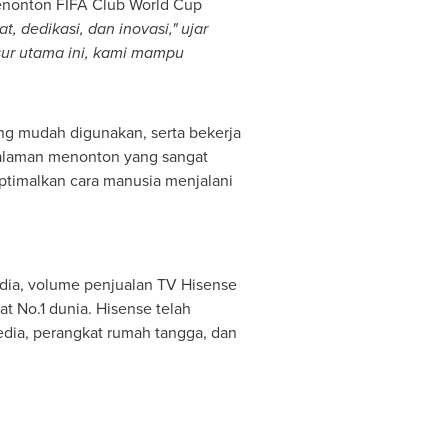
enonton FIFA Club World Cup
 dedikasi, dan inovasi," ujar
nsur utama ini, kami mampu
ang mudah digunakan, serta bekerja
galaman menonton yang sangat
ptimalkan cara manusia menjalani
dia, volume penjualan TV Hisense
t No.1 dunia. Hisense telah
edia, perangkat rumah tangga, dan