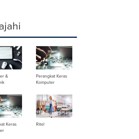
ajahi
er &
Perangkat Keras
nik
Komputer
kat Keras
Ritel
er