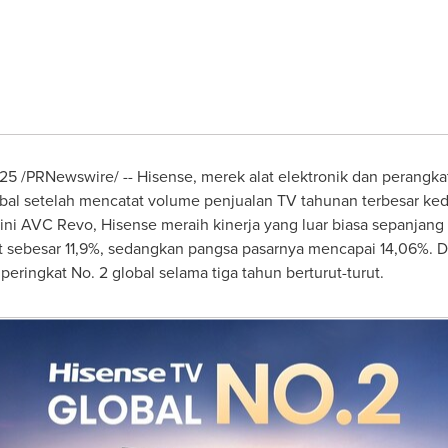
025 /PRNewswire/ -- Hisense, merek alat elektronik dan perangk
al setelah mencatat volume penjualan TV tahunan terbesar kedu
rkini AVC Revo, Hisense meraih kinerja yang luar biasa sepanja
t sebesar 11,9%, sedangkan pangsa pasarnya mencapai 14,06%. 
ringkat No. 2 global selama tiga tahun berturut-turut.