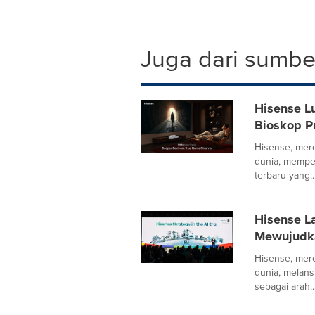
Juga dari sumber
Hisense L
Bioskop P
Hisense, mere
dunia, mempe
terbaru yang..
Hisense La
Mewujudka
Hisense, mere
dunia, melans
sebagai arah..