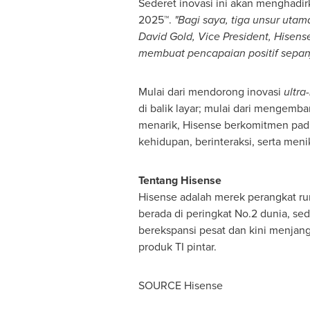
Sederet inovasi ini akan menghad
2025™.
"Bagi saya, tiga unsur utam
David Gold
, Vice President, Hisen
membuat pencapaian positif sepan
Mulai dari mendorong inovasi
ultra
di balik layar; mulai dari mengem
menarik, Hisense berkomitmen pada
kehidupan, berinteraksi, serta men
Tentang Hisense
Hisense adalah merek perangkat ru
berada di peringkat No.2 dunia, se
berekspansi pesat dan kini menjan
produk TI pintar.
SOURCE Hisense