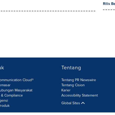
Rilis B
uk
Tentang
Communication Cloud®
Tentang PR Newswire
emasar
Tentang Cision
ubungan Masyarakat
Karier
R & Compliance
Accessibility Statement
gensi
Global Sites
roduk