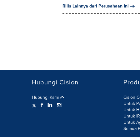
Rilis Lainnya dari Perusahaan Ini
Hubungi Cision
Prod
Hubungi Kami
Cision 
Untuk P
Untuk H
Untuk I
Untuk A
Semua P