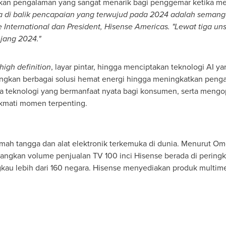
irkan pengalaman yang sangat menarik bagi penggemar ketika m
a di balik pencapaian yang terwujud pada 2024 adalah semangat,
se International dan President, Hisense Americas. "Lewat tiga u
jang 2024."
-high definition
, layar pintar, hingga menciptakan teknologi AI y
bangkan berbagai solusi hemat energi hingga meningkatkan pen
 teknologi yang bermanfaat nyata bagi konsumen, serta mengo
ikmati momen terpenting.
mah tangga dan alat elektronik terkemuka di dunia. Menurut Om
dangkan volume penjualan TV 100 inci Hisense berada di peringka
gkau lebih dari 160 negara. Hisense menyediakan produk multim