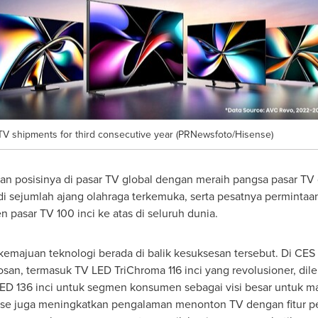
TV shipments for third consecutive year (PRNewsfoto/Hisense)
 posisinya di pasar TV global dengan meraih pangsa pasar TV 
 sejumlah ajang olahraga terkemuka, serta pesatnya permintaan
 pasar TV 100 inci ke atas di seluruh dunia.
majuan teknologi berada di balik kesuksesan tersebut. Di CE
san, termasuk TV LED TriChroma 116 inci yang revolusioner, dil
LED 136 inci untuk segmen konsumen sebagai visi besar untuk m
nse juga meningkatkan pengalaman menonton TV dengan fitur p