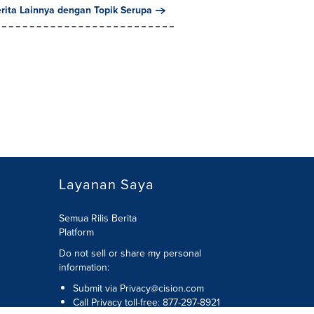
erita Lainnya dengan Topik Serupa
Layanan Saya
Semua Rilis Berita
Platform
Do not sell or share my personal
information:
Submit via
Privacy@cision.com
Call Privacy toll-free: 877-297-8921