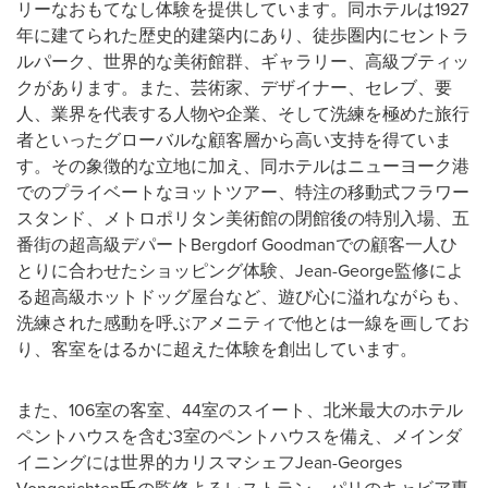
リーなおもてなし体験を提供しています。同ホテルは1927
年に建てられた歴史的建築内にあり、徒歩圏内にセントラ
ルパーク、世界的な美術館群、ギャラリー、高級ブティッ
クがあります。また、芸術家、デザイナー、セレブ、要
人、業界を代表する人物や企業、そして洗練を極めた旅行
者といったグローバルな顧客層から高い支持を得ていま
す。その象徴的な立地に加え、同ホテルはニューヨーク港
でのプライベートなヨットツアー、特注の移動式フラワー
スタンド、メトロポリタン美術館の閉館後の特別入場、五
番街の超高級デパートBergdorf Goodmanでの顧客一人ひ
とりに合わせたショッピング体験、Jean-George監修によ
る超高級ホットドッグ屋台など、遊び心に溢れながらも、
洗練された感動を呼ぶアメニティで他とは一線を画してお
り、客室をはるかに超えた体験を創出しています。
また、106室の客室、44室のスイート、北米最大のホテル
ペントハウスを含む3室のペントハウスを備え、メインダ
イニングには世界的カリスマシェフJean-Georges