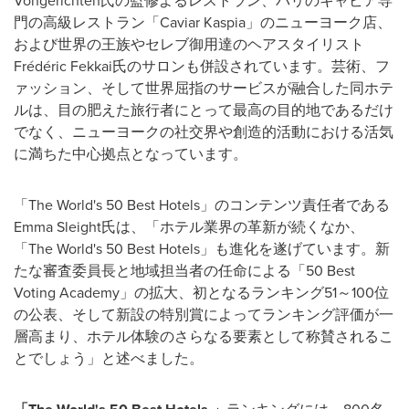
Vongerichten氏の監修よるレストラン、パリのキャビア専
門の高級レストラン「Caviar Kaspia」のニューヨーク店、
および世界の王族やセレブ御用達のヘアスタイリスト
Frédéric Fekkai氏のサロンも併設されています。芸術、フ
ァッション、そして世界屈指のサービスが融合した同ホテ
ルは、目の肥えた旅行者にとって最高の目的地であるだけ
でなく、ニューヨークの社交界や創造的活動における活気
に満ちた中心拠点となっています。
「The World's 50 Best Hotels」のコンテンツ責任者である
Emma Sleight氏は、「ホテル業界の革新が続くなか、
「The World's 50 Best Hotels」も進化を遂げています。新
たな審査委員長と地域担当者の任命による「50 Best
Voting Academy」の拡大、初となるランキング51～100位
の公表、そして新設の特別賞によってランキング評価が一
層高まり、ホテル体験のさらなる要素として称賛されるこ
とでしょう」と述べました。