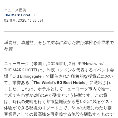
ニュース提供
The Mark Hotel
02 11月, 2025, 13:53 JST
革新性、卓越性、そして変革に満ちた旅行体験を全世界で
称賛
ニューヨーク（米国）
,
2025年11月2日
/PRNewswire/ --
THE MARK HOTELは、昨夜ロンドンを代表するイベント会
場「Old Billingsgate」で開催された印象的な授賞式におい
て、栄誉ある
「
The World's 50 Best Hotels
」
に選出され
ました。これは、ホテルとしてニューヨーク市内で唯一、
全米でもわずか2軒のみが受賞という快挙です。この賞
は、時代の先端を行く都市型施設から思い出に残るゲスト
体験ができる秘境のリゾートまで、6つの大陸にわたり接
客業界としての最高峰を再定義する施設を顕彰するもので