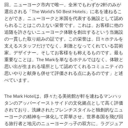
回、ニューヨーク市内で唯一、全米でもわずか2軒のみが
選出される「The World's 50 Best Hotels」に名を連ねるこ
とができ、ニューヨークと米国を代表する施設として認め
られることはこの上ない栄誉です。これは、お客様に他の
追随を許さないニューヨーク体験を創出するという当施設
の一貫した取り組みの証です。この栄誉は、日々ホテルを
支えるスタッフだけでなく、刺激となってくれている芸術
家、デザイナー、そしてお客様をも称えるものです。最も
重要なことは、The Markを単なるホテルではなく、体験と
思い出が生まれる場所として認めてくれるコミュニティの
思いやりと献身も併せて評価される点にあるのです」と述
べています。
The Mark Hotelは、錚々たる美術館が軒を連ねるマンハッ
タンのアッパーイーストサイドの文化拠点として高く評価
されており、洗練されたフレンチスタイルと独創的なニュ
ーヨークの精神を一体化して昇華させ、世界各国を飛び回
る旅行者と地元のニューヨークっ子の双方に、ラグジュア