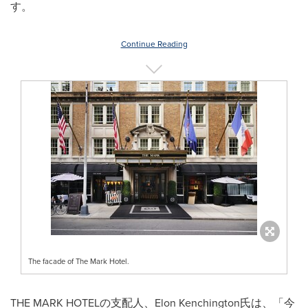
す。
Continue Reading
The facade of The Mark Hotel.
THE MARK HOTELの支配人、Elon Kenchington氏は、「今