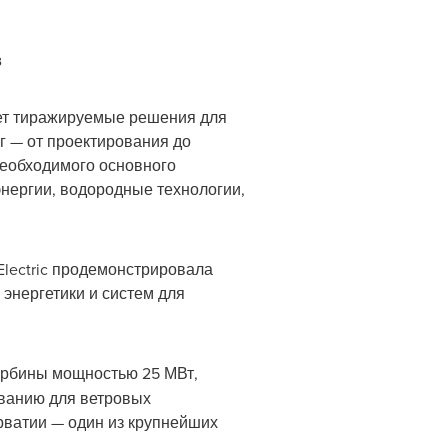
в
ает тиражируемые решения для
г — от проектирования до
еобходимого основного
энергии, водородные технологии,
Electric продемонстрировала
 энергетики и систем для
турбины мощностью 25 МВт,
иванию для ветровых
орватии — один из крупнейших