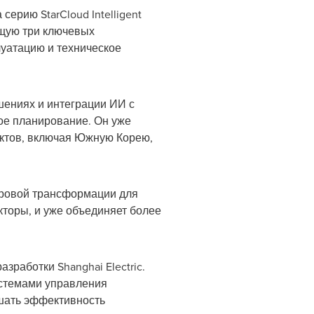
серию StarCloud Intelligent
ющую три ключевых
луатацию и техническое
шениях и интеграции ИИ с
ое планирование. Он уже
ектов, включая Южную Корею,
ровой трансформации для
кторы, и уже объединяет более
зработки Shanghai Electric.
стемами управления
шать эффективность