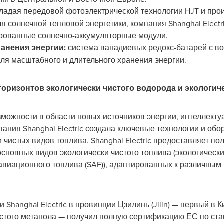
ладая передовой фотоэлектрической технологии HJT и пр
я солнечной тепловой энергетики, компания Shanghai Elect
ированные солнечно-аккумуляторные модули.
анения энергии:
система ванадиевых редокс-батарей с в
ля масштабного и длительного хранения энергии.
горизонтов экологически чистого водорода и экологич
можности в области новых источников энергии, интеллектуа
ания Shanghai Electric создала ключевые технологии и обо
и чистых видов топлива. Shanghai Electric предоставляет 
сновных видов экологически чистого топлива (экологически
 авиационного топлива (SAF)), адаптированных к различны
и Shanghai Electric в провинции Цзилинь (Jilin) — первый в
истого метанола — получил полную сертификацию ЕС по стан