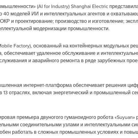
ышленности» (AI for Industry) Shanghai Electric представила 
ло 40 моделей ИИ и интеллектуальных агентов и охватыва
КР и проектирование; производство и изготовление; эксп
теллектуальной модернизации промышленности.
obile Factory), основанный на контейнерных модульных ре
, обеспечивает удаленное обслуживание и интеллектуальн
бслуживания и аварийного ремонта в ряде зарубежных про
ышленная интернет-платформа обеспечивает решения циф
 13 отраслях, включая энергетический и промышленный се
ровая премьера двуногого гуманоидного робота «Suyuan» ра
льными соединительными узлами и интеллектуальными си
особен работать в сложных промышленных условиях и повы