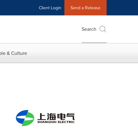
Client Login
Send a Release
Search
le & Culture