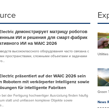
ource
Ex
Electric демонстрирует матрицу роботов
енным ИИ и решения для смарт-фабрик
нативного ИИ на WAIC 2026
зводств высококлассного оборудования часто связана с
Utilities
ми пространствами, сложными объектами и задачами
...
lectric präsentiert auf der WAIC 2026 sein
an Robotern mit verkörperter Intelligenz sowie
Lösungen für intelligente Fabriken
Green 
e bei der Fertigung hochwertiger Ausrüstung finden häufig
um statt und umfassen komplexe Objekte sowie
News R
...