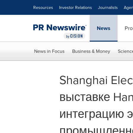
Accessibility Statement
Skip Navigation
Resources
Investor Relations
Journalists
Agen
News
Pro
News in Focus
Business & Money
Scienc
Shanghai Elec
выставке Ha
интеграцию э
промышленно