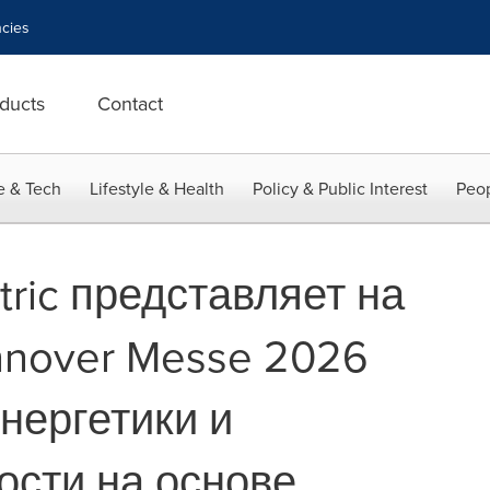
cies
ducts
Contact
e & Tech
Lifestyle & Health
Policy & Public Interest
Peop
tric представляет на
nnover Messe 2026
нергетики и
сти на основе