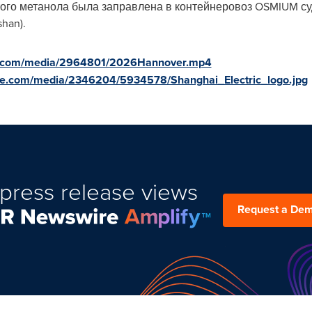
стого метанола была заправлена в контейнеровоз OSMIUM 
han).
e.com/media/2964801/2026Hannover.mp4
re.com/media/2346204/5934578/Shanghai_Electric_logo.jpg
press release views
Request a De