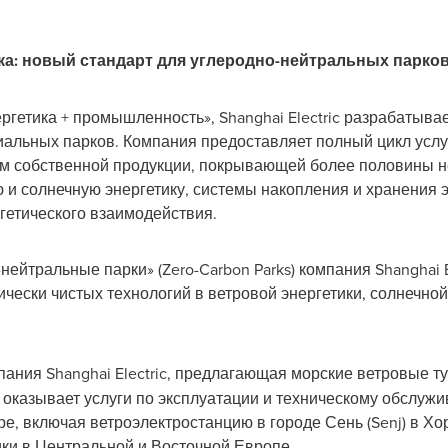
ка: новый стандарт для углеродно-нейтральных парко
ргетика + промышленность», Shanghai Electric разрабатыв
альных парков. Компания предоставляет полный цикл услу
ем собственной продукции, покрывающей более половины н
 и солнечную энергетику, системы накопления и хранения 
гетического взаимодействия.
нейтральные парки» (Zero-Carbon Parks) компания Shanghai 
ически чистых технологий в ветровой энергетики, солнечной
ания Shanghai Electric, предлагающая морские ветровые 
 оказывает услуги по эксплуатации и техническому обслуж
е, включая ветроэлектростанцию в городе Сень (Senj) в Х
ики в Центральной и Восточной Европе.