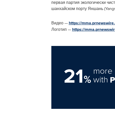
первая партия экологически чи
шанхайском порту Яншань (Yangs
Видео —
https://mma.prnewswir
Логотип —
https://mma.prnewswi
21
more 
%
with