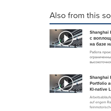
Also from this s
Shanghai 
с воплощ
на базе 
Работа прои
ограниченны
высокоточного
Shanghai E
Portfolio 
KI-native 
Arbeitsabläuf
auf engem Ra
feinmotorische