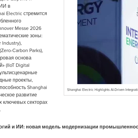
 ИИ в
i Electric стремится
убленного
nnover Messe 2026
ематические зоны:
Industry),
ero-Carbon Parks),
фровая основа
(IIoT Digital
 мультисценарные
дные проекты,
особность Shanghai
Shanghai Electric Highlights AI-Driven Integra
ическое развитие
х ключевых секторах
.
огий и ИИ: новая модель модернизации промышленно