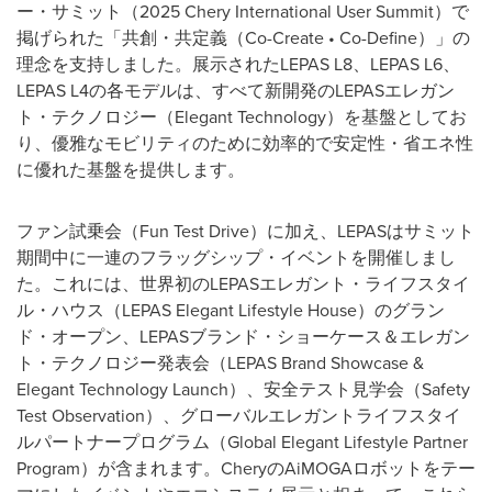
ー・サミット（
2025 Chery International User Summit
）で
掲げられた「共創・共定義（
Co-Create
•
Co-Define
）」の
理念を支持しました。展示された
LEPAS L8
、
LEPAS L6
、
LEPAS L4
の各モデルは、すべて新開発の
LEPAS
エレガン
ト・テクノロジー（
Elegant Technology
）を基盤としてお
り、優雅なモビリティのために効率的で安定性・省エネ性
に優れた基盤を提供します。
ファン試乗会（
Fun Test Drive
）に加え、
LEPAS
はサミット
期間中に一連のフラッグシップ・イベントを開催しまし
た。これには、世界初の
LEPAS
エレガント・ライフスタイ
ル・ハウス（
LEPAS Elegant Lifestyle House
）のグラン
ド・オープン、
LEPAS
ブランド・ショーケース＆エレガン
ト・テクノロジー発表会（
LEPAS Brand Showcase &
Elegant Technology Launch
）、安全テスト見学会（
Safety
Test Observation
）、グローバルエレガントライフスタイ
ルパートナープログラム（
Global Elegant Lifestyle Partner
Program
）が含まれます。
Chery
の
AiMOGA
ロボットをテー