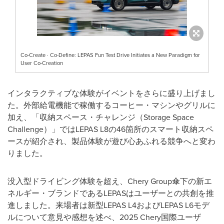
Co-Create · Co-Define: LEPAS Fun Test Drive Initiates a New Paradigm for
User Co-Creation
インタラクティブな体験がイベントをさらに盛り上げまし
た。外部給電機能で稼働するコーヒー・マシンやグリルに
加え、「収納スペース・チャレンジ（
Storage Space
Challenge
）」では
LEPAS L8
の
46
箇所のスマート収納スペ
ースが紹介され、製品体験が遊び心あふれる競争へと変わ
りました。
没入型ドライビング体験を超え、
Chery Group
傘下の新エ
ネルギー・ブランドである
LEPAS
はユーザーとの共創を推
進しました。来場者は新型
LEPAS L4
および
LEPAS L6
モデ
ルについて意見や感想を述べ、
2025 Chery
国際ユーザ