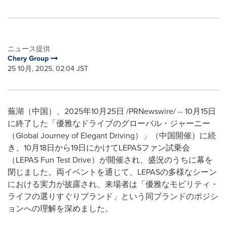
ニュース提供
Chery Group
25 10月, 2025, 02:04 JST
蕪湖（中国）、
2025
年
10
月
25
日
/PRNewswire/ -- 10
月
15
日
に終了した「優雅なドライブのグローバル・ジャーニー
（
Global Journey of Elegant Driving
）」（中国開催）に続
き、
10
月
18
日から
19
日にかけて
LEPAS
ファン試乗会
（
LEPAS Fun Test Drive
）が開催され、盛況のうちに幕を
閉じました。両イベントを通じて、
LEPAS
の多様なシーン
における実力が披露され、来場者は「優雅なモビリティ・
ライフの選りすぐりブランド」という同ブランドのポジシ
ョンへの理解を深めました。