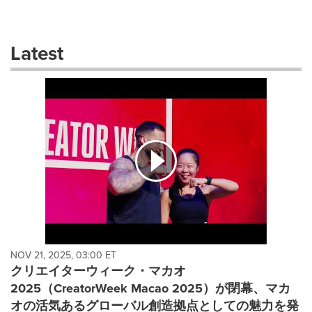
a
selection
with
these
Latest
dropdown
will
cause
content
on
this
page
to
change.
News
listings
will
update
as
each
NOV 21, 2025, 03:00 ET
option
クリエイターウィーク・マカオ
is
2025（CreatorWeek Macao 2025）が閉幕、マカ
selected.
オの活気あるグローバル創造拠点としての魅力を発