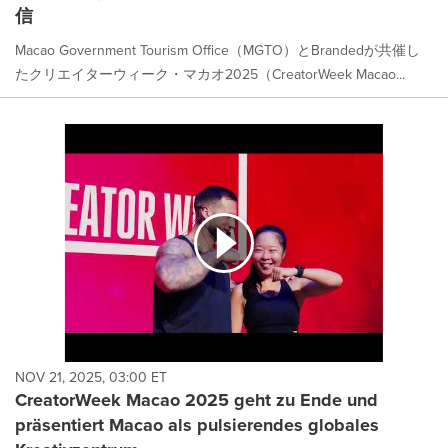
信
Macao Government Tourism Office（MGTO）とBrandedが共催し
たクリエイターウィーク・マカオ2025（CreatorWeek Macao...
NOV 21, 2025, 03:00 ET
CreatorWeek Macao 2025 geht zu Ende und
präsentiert Macao als pulsierendes globales