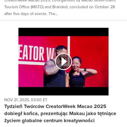
CreatorWeek Macao 2025, co-organised by Macao Government
Tourism Office (MGTO) and Branded, concluded on October 28
after five days of events. The...
NOV 21, 2025, 03:00 ET
Tydzień Twórców CreatorWeek Macao 2025
dobiegł końca, prezentując Makau jako tętniące
życiem globalne centrum kreatywności