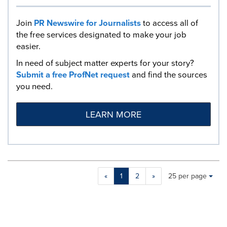
Join
PR Newswire for Journalists
to access all of
the free services designated to make your job
easier.
In need of subject matter experts for your story?
Submit a free ProfNet request
and find the sources
you need.
LEARN MORE
Making
Items per page:
«
1
2
»
25 per page
a
selection
with
these
dropdown