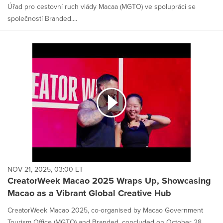
Úřad pro cestovní ruch vlády Macaa (MGTO) ve spolupráci se
společností Branded....
NOV 21, 2025, 03:00 ET
CreatorWeek Macao 2025 Wraps Up, Showcasing
Macao as a Vibrant Global Creative Hub
CreatorWeek Macao 2025, co-organised by Macao Government
Tourism Office (MGTO) and Branded, concluded on October 28