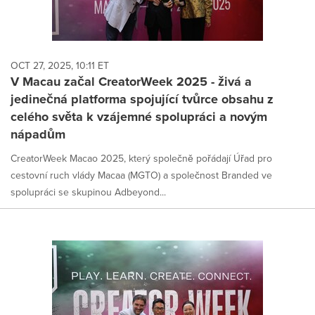
OCT 27, 2025, 10:11 ET
V Macau začal CreatorWeek 2025 - živá a
jedinečná platforma spojující tvůrce obsahu z
celého světa k vzájemné spolupráci a novým
nápadům
CreatorWeek Macao 2025, který společně pořádají Úřad pro
cestovní ruch vlády Macaa (MGTO) a společnost Branded ve
spolupráci se skupinou Adbeyond...