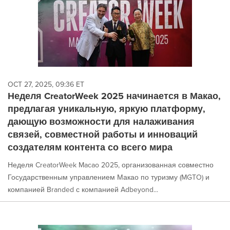
OCT 27, 2025, 09:36 ET
Неделя CreatorWeek 2025 начинается в Макао,
предлагая уникальную, яркую платформу,
дающую возможности для налаживания
связей, совместной работы и инноваций
создателям контента со всего мира
Неделя CreatorWeek Macao 2025, организованная совместно
Государственным управлением Макао по туризму (MGTO) и
компанией Branded с компанией Adbeyond...