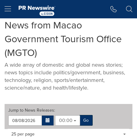
Accessibility Statement
Skip Navigation
Hamburger menu
News from Macao
Government Tourism Office
(MGTO)
A wide array of domestic and global news stories;
news topics include politics/government, business,
technology, religion, sports/entertainment,
science/nature, and health/lifestyle.
Jump to
News Releases
:
00:00
Go
Making
Items per page:
25 per page