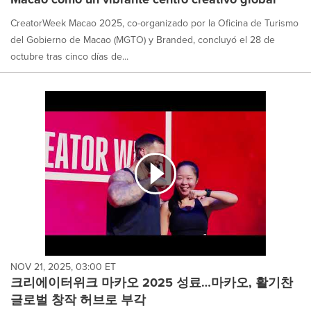
CreatorWeek Macao 2025, co-organizado por la Oficina de Turismo
del Gobierno de Macao (MGTO) y Branded, concluyó el 28 de
octubre tras cinco días de...
NOV 21, 2025, 03:00 ET
크리에이터위크 마카오 2025 성료…마카오, 활기찬
글로벌 창작 허브로 부각