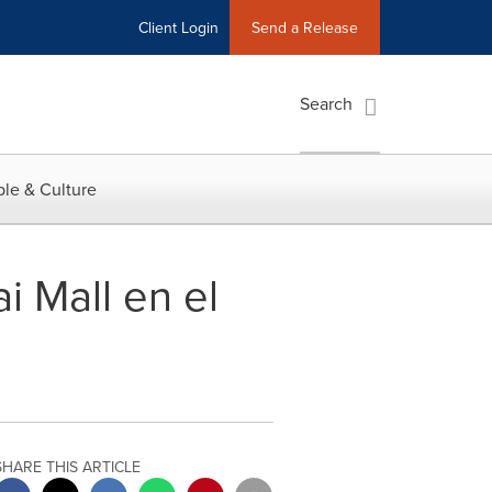
Client Login
Send a Release
Search
le & Culture
i Mall en el
SHARE THIS ARTICLE