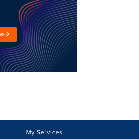
mo
My Services