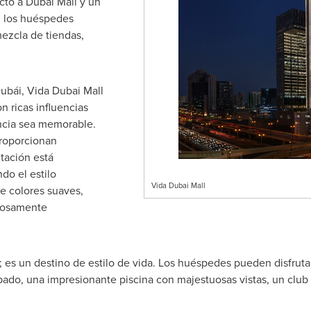
cto a Dubai Mall y un
, los huéspedes
ezcla de tiendas,
ubái, Vida Dubai Mall
 ricas influencias
ncia sea memorable.
proporcionan
tación está
do el estilo
Vida Dubai Mall
de colores suaves,
dosamente
; es un destino de estilo de vida. Los huéspedes pueden disfruta
do, una impresionante piscina con majestuosas vistas, un club in