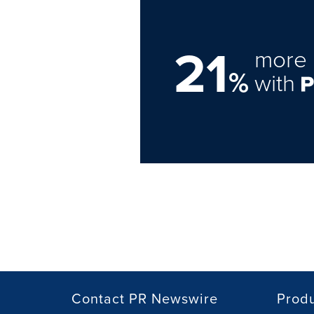
21
more 
%
with
Contact PR Newswire
Prod