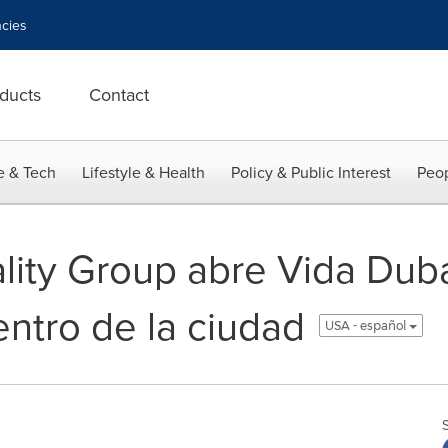
cies
ducts
Contact
e & Tech
Lifestyle & Health
Policy & Public Interest
Peop
lity Group abre Vida Duba
entro de la ciudad
USA - español