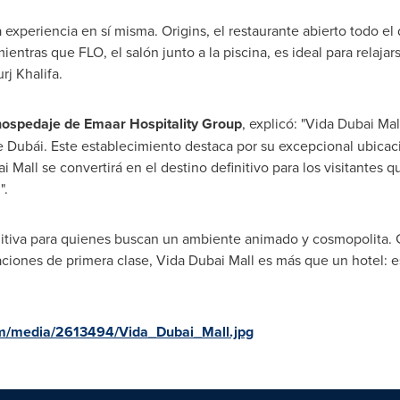
xperiencia en sí misma. Origins, el restaurante abierto todo el 
mientras que FLO, el salón junto a la piscina, es ideal para relaj
rj Khalifa.
hospedaje de Emaar Hospitality Group
, explicó: "Vida Dubai Ma
 Dubái. Este establecimiento destaca por su excepcional ubicaci
i Mall se convertirá en el destino definitivo para los visitante
".
nitiva para quienes buscan un ambiente animado y cosmopolita. G
laciones de primera clase, Vida Dubai Mall es más que un hotel: e
m/media/2613494/Vida_Dubai_Mall.jpg