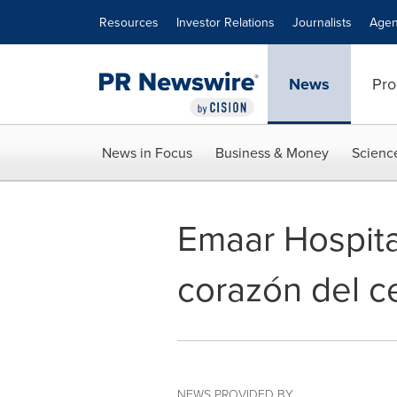
Accessibility Statement
Skip Navigation
Resources
Investor Relations
Journalists
Agen
News
Pro
News in Focus
Business & Money
Scienc
Emaar Hospita
corazón del c
NEWS PROVIDED BY