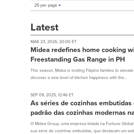
Making
Items per page:
25 per page
a
selection
with
Latest
these
dropdown
will
MAR 23, 2026, 20:00 ET
cause
Midea redefines home cooking w
content
on
Freestanding Gas Range in PH
this
page
This season, Midea is inviting Filipino families to elevat
to
discover a new level of kitchen happiness with the...
change.
News
listings
SEP 09, 2025, 12:46 ET
will
As séries de cozinhas embutidas
update
as
padrão das cozinhas modernas n
each
option
O Midea Group, uma empresa listada na Fortune Global
is
sua série de cozinhas embutidas, que destacam um estilo