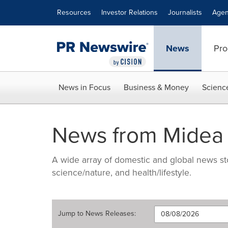
Accessibility Statement
Skip Navigation
Resources
Investor Relations
Journalists
Agen
News
Pro
News in Focus
Business & Money
Scienc
News from Midea
A wide array of domestic and global news sto
science/nature, and health/lifestyle.
Jump to
News Releases
: