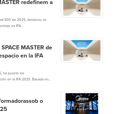
MASTER redefinem a
bal 500 de 2025, destacou os
stas na IFA...
rie SPACE MASTER de
espacio en la IFA
, ha puesto los
ón en la IFA 2025. Basada en...
sformadorassob o
025