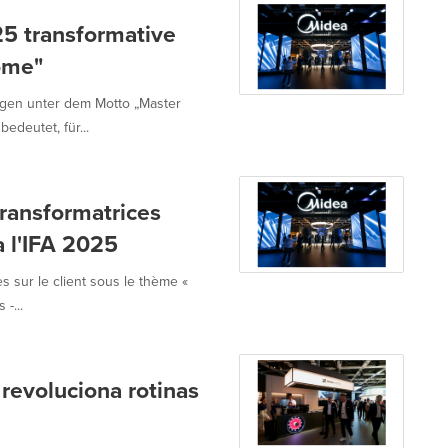
25 transformative
ome"
ngen unter dem Motto „Master
deutet, für...
ransformatrices
à l'IFA 2025
s sur le client sous le thème «
-...
evoluciona rotinas