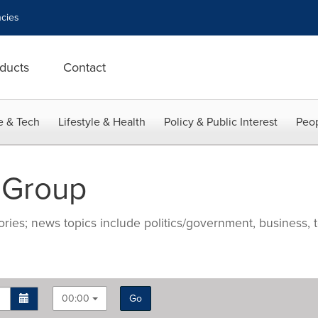
cies
ducts
Contact
e & Tech
Lifestyle & Health
Policy & Public Interest
Peop
 Group
ries; news topics include politics/government, business, t
00:00
Go