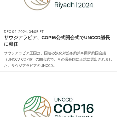
DEC 04, 2024, 04:05 ET
サウジアラビア、COP16公式開会式でUNCCD議長
に就任
サウジアラビア王国は、国連砂漠化対処条約第16回締約国会議
（UNCCD COP16）の開会式で、その議長国に正式に選出されまし
た。サウジアラビアのUNCCD...