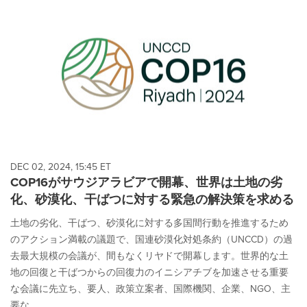
DEC 02, 2024, 15:45 ET
COP16がサウジアラビアで開幕、世界は土地の劣
化、砂漠化、干ばつに対する緊急の解決策を求める
土地の劣化、干ばつ、砂漠化に対する多国間行動を推進するため
のアクション満載の議題で、国連砂漠化対処条約（UNCCD）の過
去最大規模の会議が、間もなくリヤドで開幕します。世界的な土
地の回復と干ばつからの回復力のイニシアチブを加速させる重要
な会議に先立ち、要人、政策立案者、国際機関、企業、NGO、主
要な...