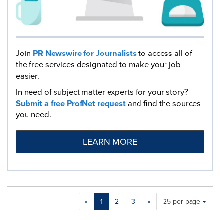
Join
PR Newswire for Journalists
to access all of
the free services designated to make your job
easier.
In need of subject matter experts for your story?
Submit a free ProfNet request
and find the sources
you need.
LEARN MORE
Making
Items per page:
«
1
2
3
»
25 per page
a
selection