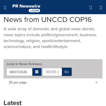
Accessibility Statement
Skip Navigation
Hamburger menu
News from UNCCD COP16
A wide array of domestic and global news stories;
news topics include politics/government, business,
technology, religion, sports/entertainment,
science/nature, and health/lifestyle.
Jump to
News Releases
:
00:00
Go
Making
Items per page:
25 per page
a
selection
with
these
Latest
dropdown