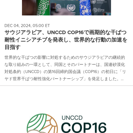
DEC 04, 2024, 05:00 ET
サウジアラビア、UNCCD COP16で画期的な干ばつ
耐性イニシアチブを発表し、世界的な行動の加速を
目指す
世界的な干ばつの影響に対処するためのサウジアラビアの継続的
な取り組みの一環として、同国とそのパートナーは、国連砂漠化
対処条約（UNCCD）の第16回締約国会議（COP16）の初日に「リ
ヤド世界干ばつ耐性強化パートナーシップ」を発足しました。...