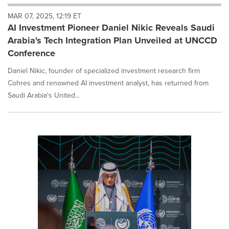
will
MAR 07, 2025, 12:19 ET
cause
AI Investment Pioneer Daniel Nikic Reveals Saudi
content
on
Arabia's Tech Integration Plan Unveiled at UNCCD
this
Conference
page
to
Daniel Nikic, founder of specialized investment research firm
change.
Cohres and renowned AI investment analyst, has returned from
News
Saudi Arabia's United...
listings
will
update
as
each
option
is
selected.