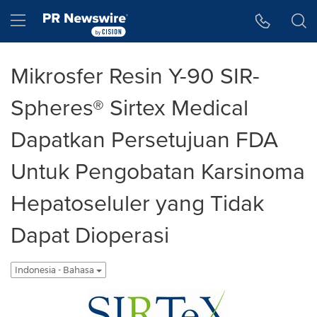
Accessibility Statement
Skip Navigation
Hamburger menu
Mikrosfer Resin Y-90 SIR-
Spheres® Sirtex Medical
Dapatkan Persetujuan FDA
Untuk Pengobatan Karsinoma
Hepatoseluler yang Tidak
Dapat Dioperasi
Indonesia - Bahasa