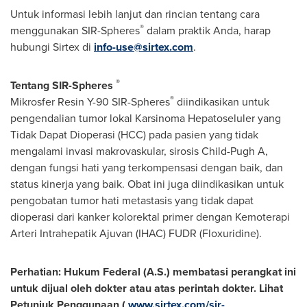
Untuk informasi lebih lanjut dan rincian tentang cara
®
menggunakan SIR-Spheres
dalam praktik Anda, harap
hubungi Sirtex di
info-use@sirtex.com
.
®
Tentang SIR-Spheres
®
Mikrosfer Resin
Y-90
SIR-Spheres
diindikasikan untuk
pengendalian tumor lokal Karsinoma Hepatoseluler yang
Tidak Dapat Dioperasi (HCC) pada pasien yang tidak
mengalami invasi makrovaskular, sirosis Child-Pugh A,
dengan fungsi hati yang terkompensasi dengan baik, dan
status kinerja yang baik. Obat ini juga diindikasikan untuk
pengobatan tumor hati metastasis yang tidak dapat
dioperasi dari kanker kolorektal primer dengan Kemoterapi
Arteri Intrahepatik Ajuvan (IHAC) FUDR (Floxuridine).
Perhatian: Hukum Federal (A.S.) membatasi perangkat ini
untuk dijual oleh dokter atau atas perintah dokter. Lihat
Petunjuk Penggunaan (
www.sirtex.com/sir-