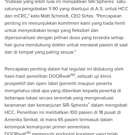
®
"Indikasi yang lebih luas ini menjadikan SIR-Spheres
satu-
satunya pengobatan
Y-90
yang disetujui di A.S. untuk HCC
dan mCRC," kata
Matt Schmidt
, CEO Sirtex. "Pencapaian
penting ini menunjukkan komitmen kami yang tiada henti
untuk menyediakan terapi yang fleksibel dan
dipersonalisasi dengan pilihan dosis yang tersedia setiap
hari guna mendukung dokter untuk merawat pasien di saat
dan di tempat yang paling sesuai."
Pencapaian penting dalam hal regulasi ini didukung oleh
90
hasil-hasil penelitian DOORwaY
, sebuah uji klinis
prospektif dan open label (peneliti maupun peserta
mengetahui obat apa yang diberikan kepada peserta) di
beberapa lokasi secara serentak yang mengevaluasi
®
keamanan dan kemanjuran SIR-Spheres
dalam mengobati
HCC. Penelitian ini melibatkan 100 pasien di 18 pusat di
Amerika Serikat, di mana 65 pasien termasuk dalam
kelompok kemanjuran primer sementara.
90
DOORwaY
memenuhi endpoint koprimer yang telah